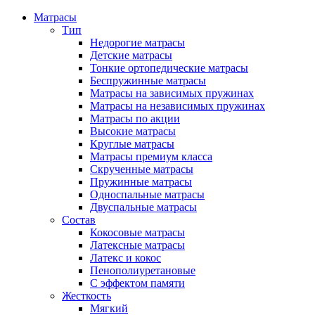
Матрасы
Тип
Недорогие матрасы
Детские матрасы
Тонкие ортопедические матрасы
Беспружинные матрасы
Матрасы на зависимых пружинах
Матрасы на независимых пружинах
Матрасы по акции
Высокие матрасы
Круглые матрасы
Матрасы премиум класса
Скрученные матрасы
Пружинные матрасы
Односпальные матрасы
Двуспальные матрасы
Состав
Кокосовые матрасы
Латексные матрасы
Латекс и кокос
Пенополиуретановые
С эффектом памяти
Жесткость
Мягкий