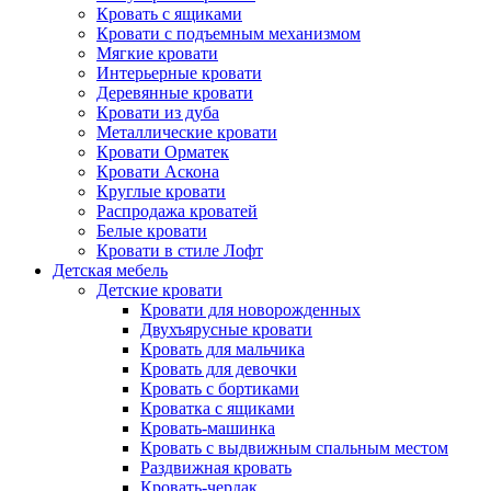
Кровать с ящиками
Кровати с подъемным механизмом
Мягкие кровати
Интерьерные кровати
Деревянные кровати
Кровати из дуба
Металлические кровати
Кровати Орматек
Кровати Аскона
Круглые кровати
Распродажа кроватей
Белые кровати
Кровати в стиле Лофт
Детская мебель
Детские кровати
Кровати для новорожденных
Двухъярусные кровати
Кровать для мальчика
Кровать для девочки
Кровать с бортиками
Кроватка с ящиками
Кровать-машинка
Кровать с выдвижным спальным местом
Раздвижная кровать
Кровать-чердак