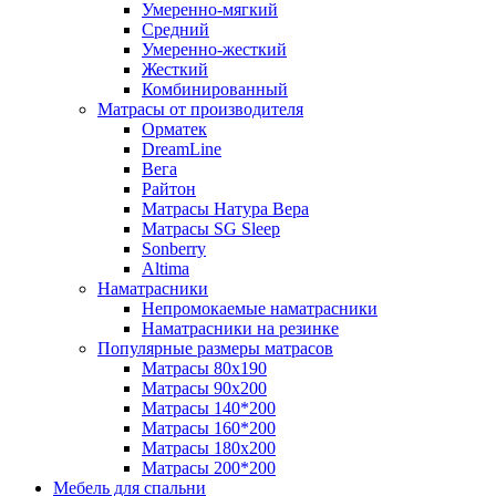
Умеренно-мягкий
Средний
Умеренно-жесткий
Жесткий
Комбинированный
Матрасы от производителя
Орматек
DreamLine
Вега
Райтон
Матрасы Натура Вера
Матрасы SG Sleep
Sonberry
Altima
Наматрасники
Непромокаемые наматрасники
Наматрасники на резинке
Популярные размеры матрасов
Матрасы 80x190
Матрасы 90x200
Матрасы 140*200
Матрасы 160*200
Матрасы 180x200
Матрасы 200*200
Мебель для спальни