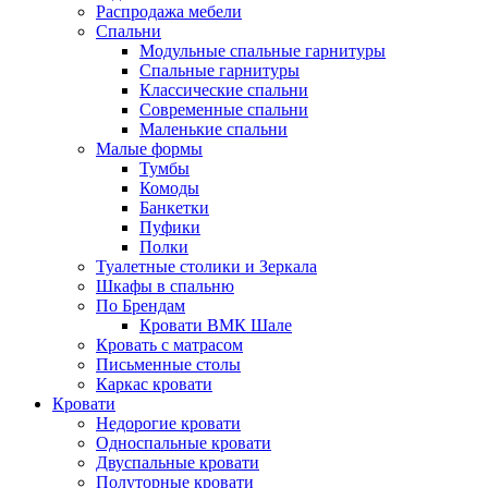
Распродажа мебели
Спальни
Модульные спальные гарнитуры
Спальные гарнитуры
Классические спальни
Современные спальни
Маленькие спальни
Малые формы
Тумбы
Комоды
Банкетки
Пуфики
Полки
Туалетные столики и Зеркала
Шкафы в спальню
По Брендам
Кровати ВМК Шале
Кровать с матрасом
Письменные столы
Каркас кровати
Кровати
Недорогие кровати
Односпальные кровати
Двуспальные кровати
Полуторные кровати