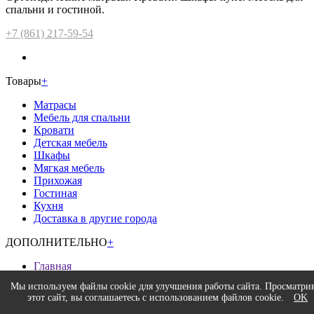
спальни и гостиной.
+7 (861) 217-59-54
Товары
+
Матрасы
Мебель для спальни
Кровати
Детская мебель
Шкафы
Мягкая мебель
Прихожая
Гостиная
Кухня
Доставка в другие города
ДОПОЛНИТЕЛЬНО
+
Главная
Доставка и оплата
Мы используем файлы cookie для улучшения работы сайта. Просматри
Возврат
этот сайт, вы соглашаетесь с использованием файлов cookie.
OK
Гарантия низкой цены