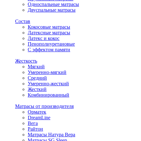
Односпальные матрасы
Двуспальные матрасы
Состав
Кокосовые матрасы
Латексные матрасы
Латекс и кокос
Пенополиуретановые
С эффектом памяти
Жесткость
Мягкий
Умеренно-мягкий
Средний
Умеренно-жесткий
Жесткий
Комбинированный
Матрасы от производителя
Орматек
DreamLine
Вега
Райтон
Матрасы Натура Вера
Матрасы SG Sleep