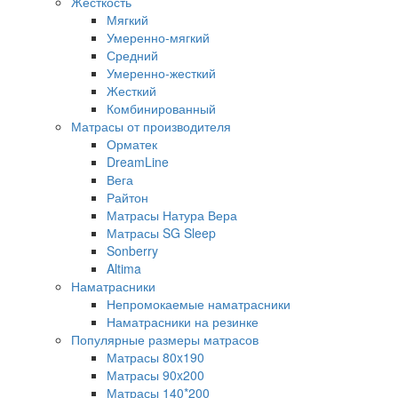
Жесткость
Мягкий
Умеренно-мягкий
Средний
Умеренно-жесткий
Жесткий
Комбинированный
Матрасы от производителя
Орматек
DreamLine
Вега
Райтон
Матрасы Натура Вера
Матрасы SG Sleep
Sonberry
Altima
Наматрасники
Непромокаемые наматрасники
Наматрасники на резинке
Популярные размеры матрасов
Матрасы 80x190
Матрасы 90x200
Матрасы 140*200