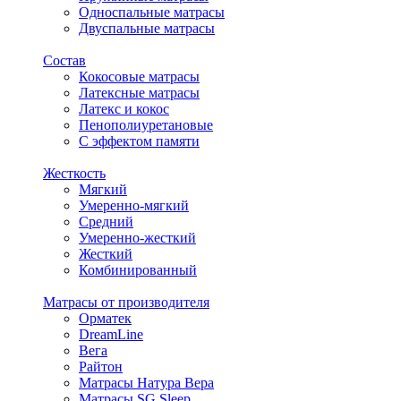
Односпальные матрасы
Двуспальные матрасы
Состав
Кокосовые матрасы
Латексные матрасы
Латекс и кокос
Пенополиуретановые
С эффектом памяти
Жесткость
Мягкий
Умеренно-мягкий
Средний
Умеренно-жесткий
Жесткий
Комбинированный
Матрасы от производителя
Орматек
DreamLine
Вега
Райтон
Матрасы Натура Вера
Матрасы SG Sleep