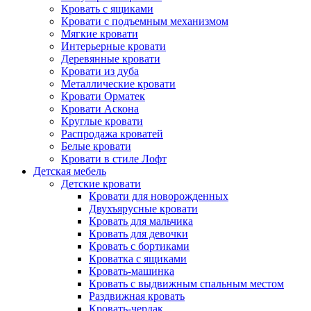
Кровать с ящиками
Кровати с подъемным механизмом
Мягкие кровати
Интерьерные кровати
Деревянные кровати
Кровати из дуба
Металлические кровати
Кровати Орматек
Кровати Аскона
Круглые кровати
Распродажа кроватей
Белые кровати
Кровати в стиле Лофт
Детская мебель
Детские кровати
Кровати для новорожденных
Двухъярусные кровати
Кровать для мальчика
Кровать для девочки
Кровать с бортиками
Кроватка с ящиками
Кровать-машинка
Кровать с выдвижным спальным местом
Раздвижная кровать
Кровать-чердак