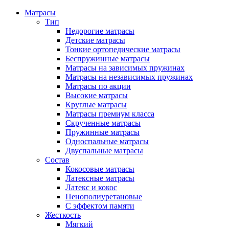
Матрасы
Тип
Недорогие матрасы
Детские матрасы
Тонкие ортопедические матрасы
Беспружинные матрасы
Матрасы на зависимых пружинах
Матрасы на независимых пружинах
Матрасы по акции
Высокие матрасы
Круглые матрасы
Матрасы премиум класса
Скрученные матрасы
Пружинные матрасы
Односпальные матрасы
Двуспальные матрасы
Состав
Кокосовые матрасы
Латексные матрасы
Латекс и кокос
Пенополиуретановые
С эффектом памяти
Жесткость
Мягкий