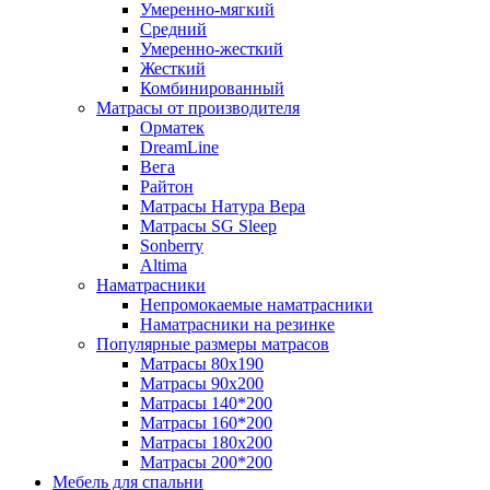
Умеренно-мягкий
Средний
Умеренно-жесткий
Жесткий
Комбинированный
Матрасы от производителя
Орматек
DreamLine
Вега
Райтон
Матрасы Натура Вера
Матрасы SG Sleep
Sonberry
Altima
Наматрасники
Непромокаемые наматрасники
Наматрасники на резинке
Популярные размеры матрасов
Матрасы 80x190
Матрасы 90x200
Матрасы 140*200
Матрасы 160*200
Матрасы 180x200
Матрасы 200*200
Мебель для спальни