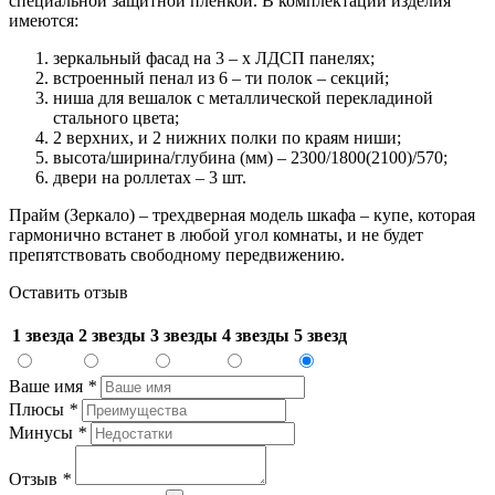
специальной защитной пленкой. В комплектации изделия
имеются:
зеркальный фасад на 3 – х ЛДСП панелях;
встроенный пенал из 6 – ти полок – секций;
ниша для вешалок с металлической перекладиной
стального цвета;
2 верхних, и 2 нижних полки по краям ниши;
высота/ширина/глубина (мм) – 2300/1800(2100)/570;
двери на роллетах – 3 шт.
Прайм (Зеркало) – трехдверная модель шкафа – купе, которая
гармонично встанет в любой угол комнаты, и не будет
препятствовать свободному передвижению.
Оставить отзыв
1 звезда
2 звезды
3 звезды
4 звезды
5 звезд
Ваше имя
*
Плюсы
*
Минусы
*
Отзыв
*