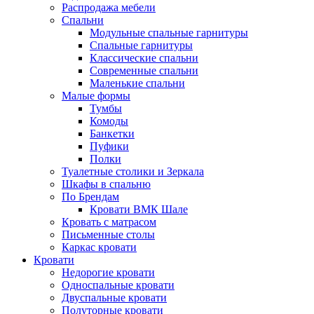
Распродажа мебели
Спальни
Модульные спальные гарнитуры
Спальные гарнитуры
Классические спальни
Современные спальни
Маленькие спальни
Малые формы
Тумбы
Комоды
Банкетки
Пуфики
Полки
Туалетные столики и Зеркала
Шкафы в спальню
По Брендам
Кровати ВМК Шале
Кровать с матрасом
Письменные столы
Каркас кровати
Кровати
Недорогие кровати
Односпальные кровати
Двуспальные кровати
Полуторные кровати