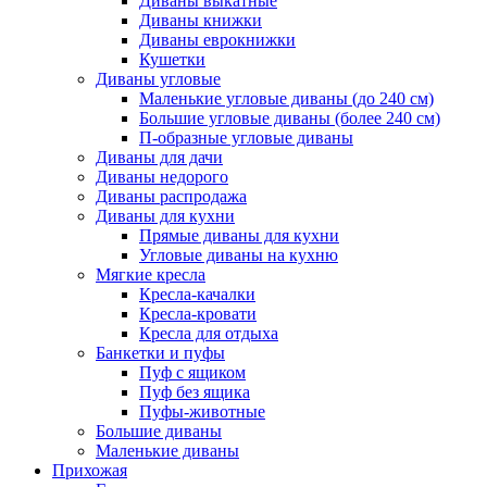
Диваны выкатные
Диваны книжки
Диваны еврокнижки
Кушетки
Диваны угловые
Маленькие угловые диваны (до 240 см)
Большие угловые диваны (более 240 см)
П-образные угловые диваны
Диваны для дачи
Диваны недорого
Диваны распродажа
Диваны для кухни
Прямые диваны для кухни
Угловые диваны на кухню
Мягкие кресла
Кресла-качалки
Кресла-кровати
Кресла для отдыха
Банкетки и пуфы
Пуф с ящиком
Пуф без ящика
Пуфы-животные
Большие диваны
Маленькие диваны
Прихожая