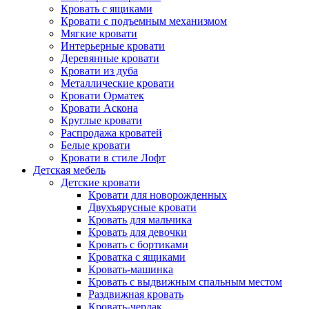
Кровать с ящиками
Кровати с подъемным механизмом
Мягкие кровати
Интерьерные кровати
Деревянные кровати
Кровати из дуба
Металлические кровати
Кровати Орматек
Кровати Аскона
Круглые кровати
Распродажа кроватей
Белые кровати
Кровати в стиле Лофт
Детская мебель
Детские кровати
Кровати для новорожденных
Двухъярусные кровати
Кровать для мальчика
Кровать для девочки
Кровать с бортиками
Кроватка с ящиками
Кровать-машинка
Кровать с выдвижным спальным местом
Раздвижная кровать
Кровать-чердак