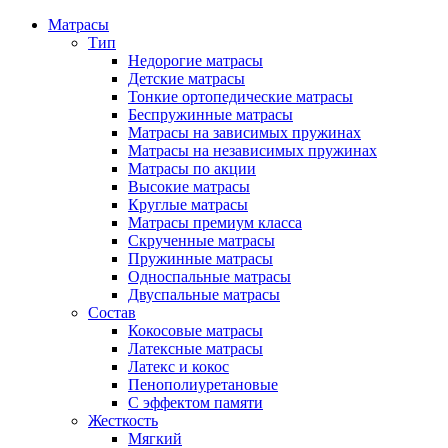
Матрасы
Тип
Недорогие матрасы
Детские матрасы
Тонкие ортопедические матрасы
Беспружинные матрасы
Матрасы на зависимых пружинах
Матрасы на независимых пружинах
Матрасы по акции
Высокие матрасы
Круглые матрасы
Матрасы премиум класса
Скрученные матрасы
Пружинные матрасы
Односпальные матрасы
Двуспальные матрасы
Состав
Кокосовые матрасы
Латексные матрасы
Латекс и кокос
Пенополиуретановые
С эффектом памяти
Жесткость
Мягкий