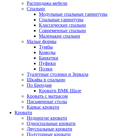
Распродажа мебели
Спальни
Модульные спальные гарнитуры
Спальные гарнитуры
Классические спальни
Современные спальни
Маленькие спальни
Малые формы
Тумбы
Комоды
Банкетки
Пуфики
Полки
Туалетные столики и Зеркала
Шкафы в спальню
По Брендам
Кровати ВМК Шале
Кровать с матрасом
Письменные столы
Каркас кровати
Кровати
Недорогие кровати
Односпальные кровати
Двуспальные кровати
Полуторные кровати