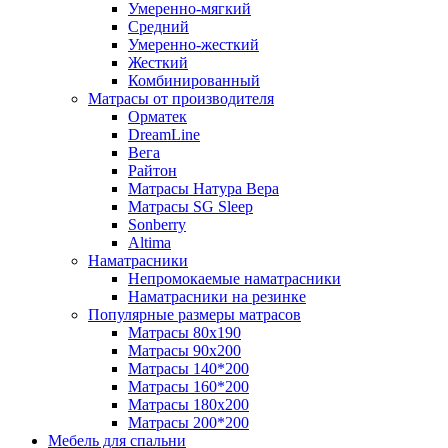
Умеренно-мягкий
Средний
Умеренно-жесткий
Жесткий
Комбинированный
Матрасы от производителя
Орматек
DreamLine
Вега
Райтон
Матрасы Натура Вера
Матрасы SG Sleep
Sonberry
Altima
Наматрасники
Непромокаемые наматрасники
Наматрасники на резинке
Популярные размеры матрасов
Матрасы 80x190
Матрасы 90x200
Матрасы 140*200
Матрасы 160*200
Матрасы 180x200
Матрасы 200*200
Мебель для спальни