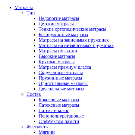
Матрасы
Тип
Недорогие матрасы
Детские матрасы
Тонкие ортопедические матрасы
Беспружинные матрасы
Матрасы на зависимых пружинах
Матрасы на независимых пружинах
Матрасы по акции
Высокие матрасы
Круглые матрасы
Матрасы премиум класса
Скрученные матрасы
Пружинные матрасы
Односпальные матрасы
Двуспальные матрасы
Состав
Кокосовые матрасы
Латексные матрасы
Латекс и кокос
Пенополиуретановые
С эффектом памяти
Жесткость
Мягкий