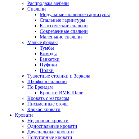
Распродажа мебели
Спальни
Модульные спальные гарнитуры
Спальные гарнитуры
Классические спальни
Современные спальни
Маленькие спальни
Малые формы
Тумбы
Комоды
Банкетки
Пуфики
Полки
Туалетные столики и Зеркала
Шкафы в спальню
По Брендам
Кровати ВМК Шале
Кровать с матрасом
Письменные столы
Каркас кровати
Кровати
Недорогие кровати
Односпальные кровати
Двуспальные кровати
Полуторные кровати