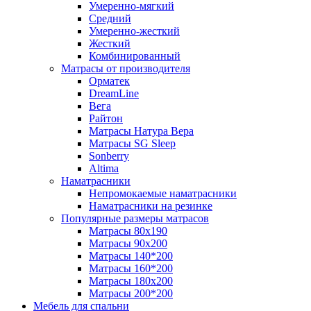
Умеренно-мягкий
Средний
Умеренно-жесткий
Жесткий
Комбинированный
Матрасы от производителя
Орматек
DreamLine
Вега
Райтон
Матрасы Натура Вера
Матрасы SG Sleep
Sonberry
Altima
Наматрасники
Непромокаемые наматрасники
Наматрасники на резинке
Популярные размеры матрасов
Матрасы 80x190
Матрасы 90x200
Матрасы 140*200
Матрасы 160*200
Матрасы 180x200
Матрасы 200*200
Мебель для спальни