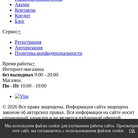
Акции
Контакты
Кредит
Блог
Сервис
+
Регистрация
Авторизация
Политика конфиденциальности
Время работы
+
Интернет-магазина.
без выходных
9:00 - 20:00
Магазин.
Пн - Пт
10:00 - 19:00
© 2026 Все права защищены. Информация сайта защищена
законом об авторских правах. Вся информация на сайте носит
справочный характер и не является публичной офертой.
×
Мы используем файлы cookie для улучшения работы сайта. Просматри
Заказать звонок
этот сайт, вы соглашаетесь с использованием файлов cookie.
OK
Ваше имя