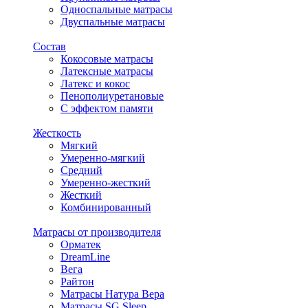
Односпальные матрасы
Двуспальные матрасы
Состав
Кокосовые матрасы
Латексные матрасы
Латекс и кокос
Пенополиуретановые
С эффектом памяти
Жесткость
Мягкий
Умеренно-мягкий
Средний
Умеренно-жесткий
Жесткий
Комбинированный
Матрасы от производителя
Орматек
DreamLine
Вега
Райтон
Матрасы Натура Вера
Матрасы SG Sleep