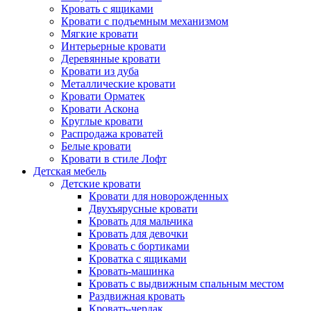
Кровать с ящиками
Кровати с подъемным механизмом
Мягкие кровати
Интерьерные кровати
Деревянные кровати
Кровати из дуба
Металлические кровати
Кровати Орматек
Кровати Аскона
Круглые кровати
Распродажа кроватей
Белые кровати
Кровати в стиле Лофт
Детская мебель
Детские кровати
Кровати для новорожденных
Двухъярусные кровати
Кровать для мальчика
Кровать для девочки
Кровать с бортиками
Кроватка с ящиками
Кровать-машинка
Кровать с выдвижным спальным местом
Раздвижная кровать
Кровать-чердак