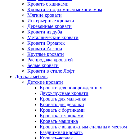
Кровать с ящиками
Кровати с подъемным механизмом
Мягкие кровати
Интерьерные кровати
Деревянные кровати
Кровати из дуба
Металлические кровати
Кровати Орматек
Кровати Аскона
Круглые кровати
Распродажа кроватей
Белые кровати
Кровати в стиле Лофт
Детская мебель
Детские кровати
Кровати для новорожденных
Двухъярусные кровати
Кровать для мальчика
Кровать для девочки
Кровать с бортиками
Кроватка с ящиками
Кровать-машинка
Кровать с выдвижным спальным местом
Раздвижная кровать
Кровать-чердак