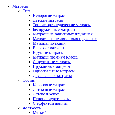
Матрасы
Тип
Недорогие матрасы
Детские матрасы
Тонкие ортопедические матрасы
Беспружинные матрасы
Матрасы на зависимых пружинах
Матрасы на независимых пружинах
Матрасы по акции
Высокие матрасы
Круглые матрасы
Матрасы премиум класса
Скрученные матрасы
Пружинные матрасы
Односпальные матрасы
Двуспальные матрасы
Состав
Кокосовые матрасы
Латексные матрасы
Латекс и кокос
Пенополиуретановые
С эффектом памяти
Жесткость
Мягкий