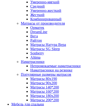
Умеренно-мягкий
Средний
Умеренно-жесткий
Жесткий
Комбинированный
Матрасы от производителя
Орматек
DreamLine
Вега
Райтон
Матрасы Натура Вера
Матрасы SG Sleep
Sonberry
Altima
Наматрасники
Непромокаемые наматрасники
Наматрасники на резинке
Популярные размеры матрасов
Матрасы 80x190
Матрасы 90x200
Матрасы 140*200
Матрасы 160*200
Матрасы 180x200
Матрасы 200*200
Мебель для спальни