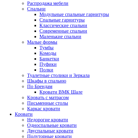
Распродажа мебели
Спальни
Модульные спальные гарнитуры
Спальные гарнитуры
Классические спальни
Современные спальни
Маленькие спальни
Малые формы
Тумбы
Комоды
Банкетки
Пуфики
Полки
Туалетные столики и Зеркала
Шкафы в спальню
По Брендам
Кровати ВМК Шале
Кровать с матрасом
Письменные столы
Каркас кровати
Кровати
Недорогие кровати
Односпальные кровати
Двуспальные кровати
Полуторные кровати