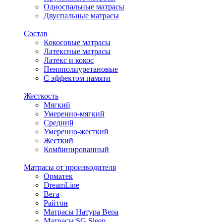
Односпальные матрасы
Двуспальные матрасы
Состав
Кокосовые матрасы
Латексные матрасы
Латекс и кокос
Пенополиуретановые
С эффектом памяти
Жесткость
Мягкий
Умеренно-мягкий
Средний
Умеренно-жесткий
Жесткий
Комбинированный
Матрасы от производителя
Орматек
DreamLine
Вега
Райтон
Матрасы Натура Вера
Матрасы SG Sleep