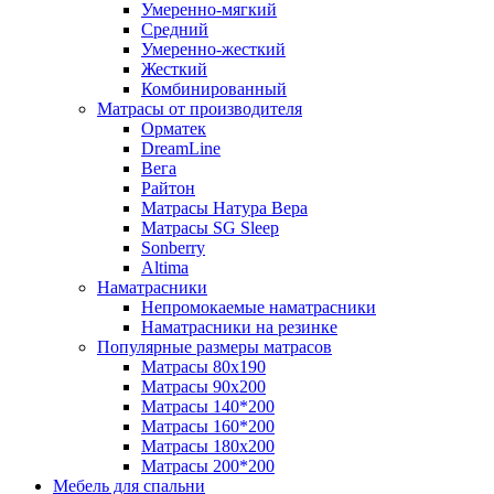
Умеренно-мягкий
Средний
Умеренно-жесткий
Жесткий
Комбинированный
Матрасы от производителя
Орматек
DreamLine
Вега
Райтон
Матрасы Натура Вера
Матрасы SG Sleep
Sonberry
Altima
Наматрасники
Непромокаемые наматрасники
Наматрасники на резинке
Популярные размеры матрасов
Матрасы 80x190
Матрасы 90x200
Матрасы 140*200
Матрасы 160*200
Матрасы 180x200
Матрасы 200*200
Мебель для спальни