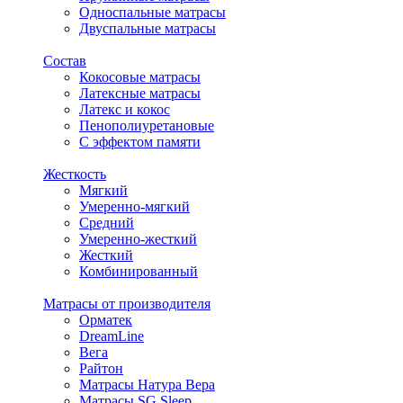
Односпальные матрасы
Двуспальные матрасы
Состав
Кокосовые матрасы
Латексные матрасы
Латекс и кокос
Пенополиуретановые
С эффектом памяти
Жесткость
Мягкий
Умеренно-мягкий
Средний
Умеренно-жесткий
Жесткий
Комбинированный
Матрасы от производителя
Орматек
DreamLine
Вега
Райтон
Матрасы Натура Вера
Матрасы SG Sleep