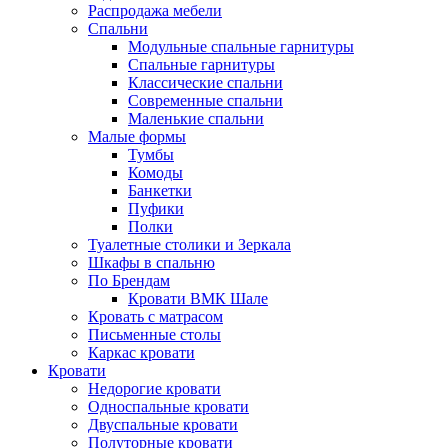
Распродажа мебели
Спальни
Модульные спальные гарнитуры
Спальные гарнитуры
Классические спальни
Современные спальни
Маленькие спальни
Малые формы
Тумбы
Комоды
Банкетки
Пуфики
Полки
Туалетные столики и Зеркала
Шкафы в спальню
По Брендам
Кровати ВМК Шале
Кровать с матрасом
Письменные столы
Каркас кровати
Кровати
Недорогие кровати
Односпальные кровати
Двуспальные кровати
Полуторные кровати