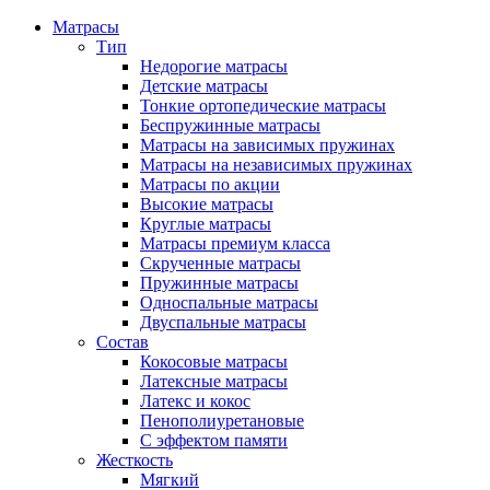
Матрасы
Тип
Недорогие матрасы
Детские матрасы
Тонкие ортопедические матрасы
Беспружинные матрасы
Матрасы на зависимых пружинах
Матрасы на независимых пружинах
Матрасы по акции
Высокие матрасы
Круглые матрасы
Матрасы премиум класса
Скрученные матрасы
Пружинные матрасы
Односпальные матрасы
Двуспальные матрасы
Состав
Кокосовые матрасы
Латексные матрасы
Латекс и кокос
Пенополиуретановые
С эффектом памяти
Жесткость
Мягкий