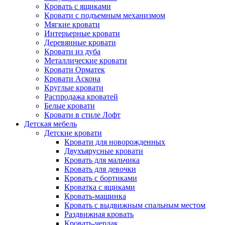
Кровать с ящиками
Кровати с подъемным механизмом
Мягкие кровати
Интерьерные кровати
Деревянные кровати
Кровати из дуба
Металлические кровати
Кровати Орматек
Кровати Аскона
Круглые кровати
Распродажа кроватей
Белые кровати
Кровати в стиле Лофт
Детская мебель
Детские кровати
Кровати для новорожденных
Двухъярусные кровати
Кровать для мальчика
Кровать для девочки
Кровать с бортиками
Кроватка с ящиками
Кровать-машинка
Кровать с выдвижным спальным местом
Раздвижная кровать
Кровать-чердак