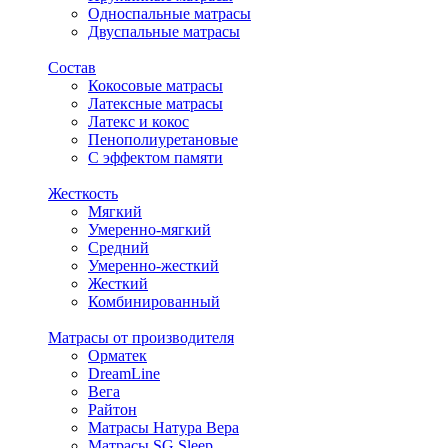
Односпальные матрасы
Двуспальные матрасы
Состав
Кокосовые матрасы
Латексные матрасы
Латекс и кокос
Пенополиуретановые
С эффектом памяти
Жесткость
Мягкий
Умеренно-мягкий
Средний
Умеренно-жесткий
Жесткий
Комбинированный
Матрасы от производителя
Орматек
DreamLine
Вега
Райтон
Матрасы Натура Вера
Матрасы SG Sleep