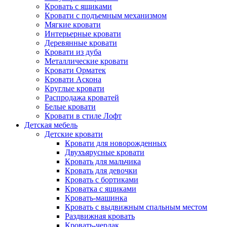
Кровать с ящиками
Кровати с подъемным механизмом
Мягкие кровати
Интерьерные кровати
Деревянные кровати
Кровати из дуба
Металлические кровати
Кровати Орматек
Кровати Аскона
Круглые кровати
Распродажа кроватей
Белые кровати
Кровати в стиле Лофт
Детская мебель
Детские кровати
Кровати для новорожденных
Двухъярусные кровати
Кровать для мальчика
Кровать для девочки
Кровать с бортиками
Кроватка с ящиками
Кровать-машинка
Кровать с выдвижным спальным местом
Раздвижная кровать
Кровать-чердак