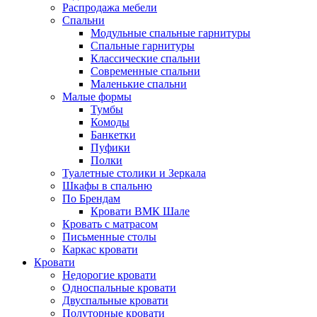
Распродажа мебели
Спальни
Модульные спальные гарнитуры
Спальные гарнитуры
Классические спальни
Современные спальни
Маленькие спальни
Малые формы
Тумбы
Комоды
Банкетки
Пуфики
Полки
Туалетные столики и Зеркала
Шкафы в спальню
По Брендам
Кровати ВМК Шале
Кровать с матрасом
Письменные столы
Каркас кровати
Кровати
Недорогие кровати
Односпальные кровати
Двуспальные кровати
Полуторные кровати