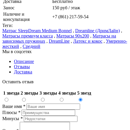
Доставка
Бесплатно
Занос
150 руб / этаж
Наличие и
+7 (861) 217-59-54
консультация
Теги:
Матрас SleepDream Medium Bonnel
,
Dreamline (ДримЛайн)
,
Матрасы премиум класса
,
Матрасы 90x200
,
Матрасы на
зависимых пружинах
,
DreamLine
,
Латекс и кокос
,
Умеренно-
жесткий
,
Средний
Мы в соцсетях
Описание
Отзывы
Доставка
Оставить отзыв
1 звезда
2 звезды
3 звезды
4 звезды
5 звезд
Ваше имя
*
Плюсы
*
Минусы
*