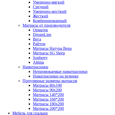
Умеренно-мягкий
Средний
Умеренно-жесткий
Жесткий
Комбинированный
Матрасы от производителя
Орматек
DreamLine
Вега
Райтон
Матрасы Натура Вера
Матрасы SG Sleep
Sonberry
Altima
Наматрасники
Непромокаемые наматрасники
Наматрасники на резинке
Популярные размеры матрасов
Матрасы 80x190
Матрасы 90x200
Матрасы 140*200
Матрасы 160*200
Матрасы 180x200
Матрасы 200*200
Мебель для спальни