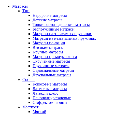
Матрасы
Тип
Недорогие матрасы
Детские матрасы
Тонкие ортопедические матрасы
Беспружинные матрасы
Матрасы на зависимых пружинах
Матрасы на независимых пружинах
Матрасы по акции
Высокие матрасы
Круглые матрасы
Матрасы премиум класса
Скрученные матрасы
Пружинные матрасы
Односпальные матрасы
Двуспальные матрасы
Состав
Кокосовые матрасы
Латексные матрасы
Латекс и кокос
Пенополиуретановые
С эффектом памяти
Жесткость
Мягкий