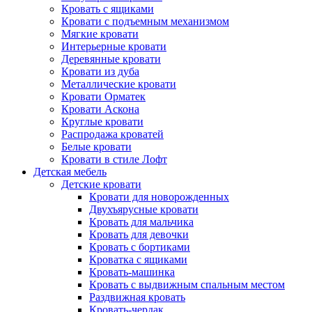
Кровать с ящиками
Кровати с подъемным механизмом
Мягкие кровати
Интерьерные кровати
Деревянные кровати
Кровати из дуба
Металлические кровати
Кровати Орматек
Кровати Аскона
Круглые кровати
Распродажа кроватей
Белые кровати
Кровати в стиле Лофт
Детская мебель
Детские кровати
Кровати для новорожденных
Двухъярусные кровати
Кровать для мальчика
Кровать для девочки
Кровать с бортиками
Кроватка с ящиками
Кровать-машинка
Кровать с выдвижным спальным местом
Раздвижная кровать
Кровать-чердак