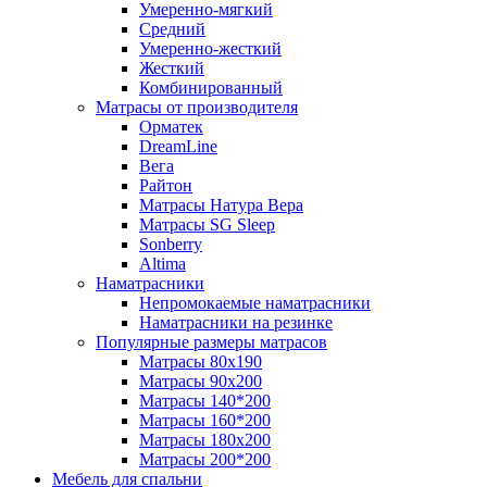
Умеренно-мягкий
Средний
Умеренно-жесткий
Жесткий
Комбинированный
Матрасы от производителя
Орматек
DreamLine
Вега
Райтон
Матрасы Натура Вера
Матрасы SG Sleep
Sonberry
Altima
Наматрасники
Непромокаемые наматрасники
Наматрасники на резинке
Популярные размеры матрасов
Матрасы 80x190
Матрасы 90x200
Матрасы 140*200
Матрасы 160*200
Матрасы 180x200
Матрасы 200*200
Мебель для спальни