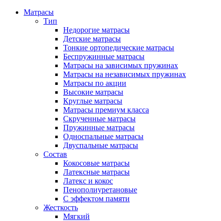
Матрасы
Тип
Недорогие матрасы
Детские матрасы
Тонкие ортопедические матрасы
Беспружинные матрасы
Матрасы на зависимых пружинах
Матрасы на независимых пружинах
Матрасы по акции
Высокие матрасы
Круглые матрасы
Матрасы премиум класса
Скрученные матрасы
Пружинные матрасы
Односпальные матрасы
Двуспальные матрасы
Состав
Кокосовые матрасы
Латексные матрасы
Латекс и кокос
Пенополиуретановые
С эффектом памяти
Жесткость
Мягкий