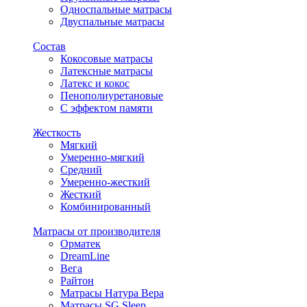
Односпальные матрасы
Двуспальные матрасы
Состав
Кокосовые матрасы
Латексные матрасы
Латекс и кокос
Пенополиуретановые
С эффектом памяти
Жесткость
Мягкий
Умеренно-мягкий
Средний
Умеренно-жесткий
Жесткий
Комбинированный
Матрасы от производителя
Орматек
DreamLine
Вега
Райтон
Матрасы Натура Вера
Матрасы SG Sleep