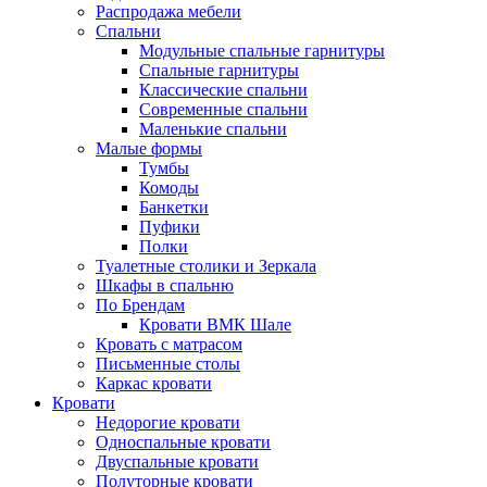
Распродажа мебели
Спальни
Модульные спальные гарнитуры
Спальные гарнитуры
Классические спальни
Современные спальни
Маленькие спальни
Малые формы
Тумбы
Комоды
Банкетки
Пуфики
Полки
Туалетные столики и Зеркала
Шкафы в спальню
По Брендам
Кровати ВМК Шале
Кровать с матрасом
Письменные столы
Каркас кровати
Кровати
Недорогие кровати
Односпальные кровати
Двуспальные кровати
Полуторные кровати