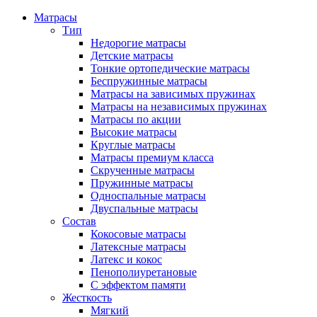
Матрасы
Тип
Недорогие матрасы
Детские матрасы
Тонкие ортопедические матрасы
Беспружинные матрасы
Матрасы на зависимых пружинах
Матрасы на независимых пружинах
Матрасы по акции
Высокие матрасы
Круглые матрасы
Матрасы премиум класса
Скрученные матрасы
Пружинные матрасы
Односпальные матрасы
Двуспальные матрасы
Состав
Кокосовые матрасы
Латексные матрасы
Латекс и кокос
Пенополиуретановые
С эффектом памяти
Жесткость
Мягкий