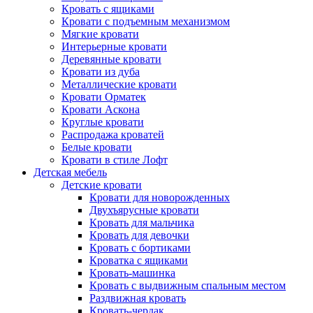
Кровать с ящиками
Кровати с подъемным механизмом
Мягкие кровати
Интерьерные кровати
Деревянные кровати
Кровати из дуба
Металлические кровати
Кровати Орматек
Кровати Аскона
Круглые кровати
Распродажа кроватей
Белые кровати
Кровати в стиле Лофт
Детская мебель
Детские кровати
Кровати для новорожденных
Двухъярусные кровати
Кровать для мальчика
Кровать для девочки
Кровать с бортиками
Кроватка с ящиками
Кровать-машинка
Кровать с выдвижным спальным местом
Раздвижная кровать
Кровать-чердак