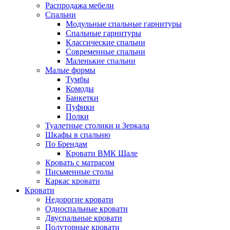
Распродажа мебели
Спальни
Модульные спальные гарнитуры
Спальные гарнитуры
Классические спальни
Современные спальни
Маленькие спальни
Малые формы
Тумбы
Комоды
Банкетки
Пуфики
Полки
Туалетные столики и Зеркала
Шкафы в спальню
По Брендам
Кровати ВМК Шале
Кровать с матрасом
Письменные столы
Каркас кровати
Кровати
Недорогие кровати
Односпальные кровати
Двуспальные кровати
Полуторные кровати