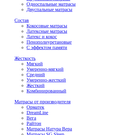
Односпальные матрасы
Двуспальные матрасы
Состав
Кокосовые матрасы
Латексные матрасы
Латекс и кокос
Пенополиуретановые
С эффектом памяти
Жесткость
Мягкий
Умеренно-мягкий
Средний
Умеренно-жесткий
Жесткий
Комбинированный
Матрасы от производителя
Орматек
DreamLine
Вега
Райтон
Матрасы Натура Вера
Матрасы SG Sleep