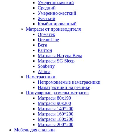
Умеренно-мягкий
Средний
Умеренно-жесткий
Жесткий
Комбинированный
Матрасы от производителя
Орматек
DreamLine
Вега
Райтон
Матрасы Натура Вера
Матрасы SG Sleep
Sonberry
Altima
Наматрасники
Непромокаемые наматрасники
Наматрасники на резинке
Популярные размеры матрасов
Матрасы 80x190
Матрасы 90x200
Матрасы 140*200
Матрасы 160*200
Матрасы 180x200
Матрасы 200*200
Мебель для спальни