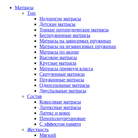
Матрасы
Тип
Недорогие матрасы
Детские матрасы
Тонкие ортопедические матрасы
Беспружинные матрасы
Матрасы на зависимых пружинах
Матрасы на независимых пружинах
Матрасы по акции
Высокие матрасы
Круглые матрасы
Матрасы премиум класса
Скрученные матрасы
Пружинные матрасы
Односпальные матрасы
Двуспальные матрасы
Состав
Кокосовые матрасы
Латексные матрасы
Латекс и кокос
Пенополиуретановые
С эффектом памяти
Жесткость
Мягкий