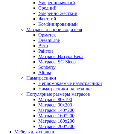
Умеренно-мягкий
Средний
Умеренно-жесткий
Жесткий
Комбинированный
Матрасы от производителя
Орматек
DreamLine
Вега
Райтон
Матрасы Натура Вера
Матрасы SG Sleep
Sonberry
Altima
Наматрасники
Непромокаемые наматрасники
Наматрасники на резинке
Популярные размеры матрасов
Матрасы 80x190
Матрасы 90x200
Матрасы 140*200
Матрасы 160*200
Матрасы 180x200
Матрасы 200*200
Мебель для спальни