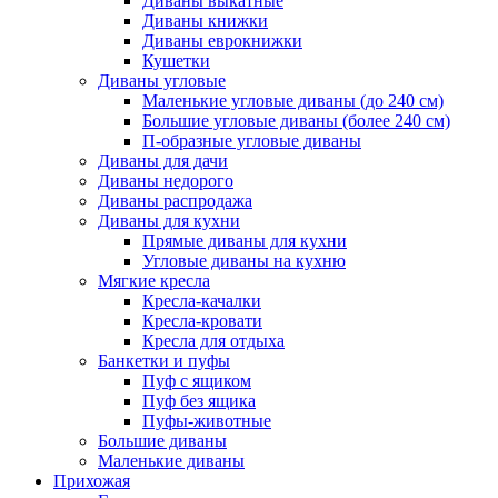
Диваны выкатные
Диваны книжки
Диваны еврокнижки
Кушетки
Диваны угловые
Маленькие угловые диваны (до 240 см)
Большие угловые диваны (более 240 см)
П-образные угловые диваны
Диваны для дачи
Диваны недорого
Диваны распродажа
Диваны для кухни
Прямые диваны для кухни
Угловые диваны на кухню
Мягкие кресла
Кресла-качалки
Кресла-кровати
Кресла для отдыха
Банкетки и пуфы
Пуф с ящиком
Пуф без ящика
Пуфы-животные
Большие диваны
Маленькие диваны
Прихожая