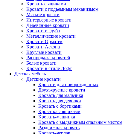
Кровать с ящиками
Кровати с подъемным механизмом
Мягкие кровати
Интерьерные кровати
Деревянные кровати
Кровати из дуба
Металлические кровати
Кровати Орматек
Кровати Аскона
Круглые кровати
Распродажа кроватей
Белые кровати
Кровати в стиле Лофт
Детская мебель
Детские кровати
Кровати для новорожденных
Двухъярусные кровати
Кровать для мальчика
Кровать для девочки
Кровать с бортиками
Кроватка с ящиками
Кровать-машинка
Кровать с выдвижным спальным местом
Раздвижная кровать
Кровать-чердак