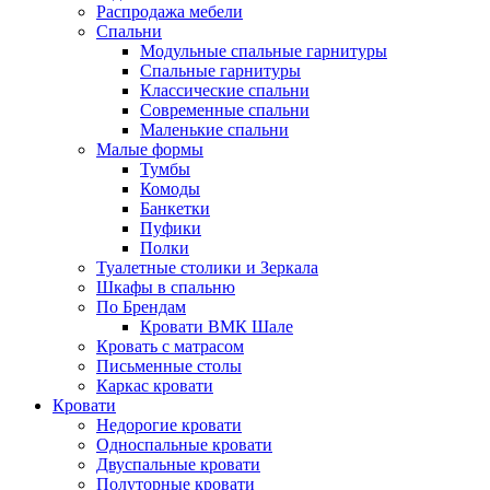
Распродажа мебели
Спальни
Модульные спальные гарнитуры
Спальные гарнитуры
Классические спальни
Современные спальни
Маленькие спальни
Малые формы
Тумбы
Комоды
Банкетки
Пуфики
Полки
Туалетные столики и Зеркала
Шкафы в спальню
По Брендам
Кровати ВМК Шале
Кровать с матрасом
Письменные столы
Каркас кровати
Кровати
Недорогие кровати
Односпальные кровати
Двуспальные кровати
Полуторные кровати