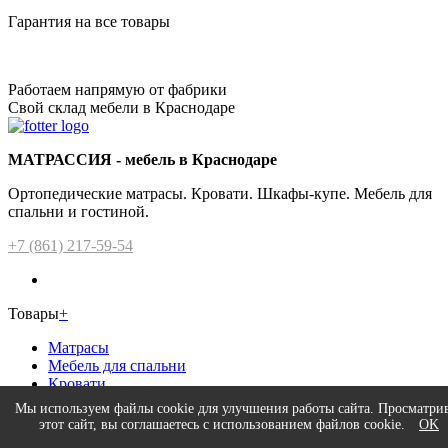
Гарантия на все товары
Работаем напрямую от фабрики
Свой склад мебели в Краснодаре
МАТРАССИЯ - мебель в Краснодаре
Ортопедические матрасы. Кровати. Шкафы-купе. Мебель для
спальни и гостиной.
+7 (861) 217-59-54
Товары
+
Матрасы
Мебель для спальни
Кровати
Детская мебель
Мы используем файлы cookie для улучшения работы сайта. Просматри
Шкафы
этот сайт, вы соглашаетесь с использованием файлов cookie.
OK
Мягкая мебель