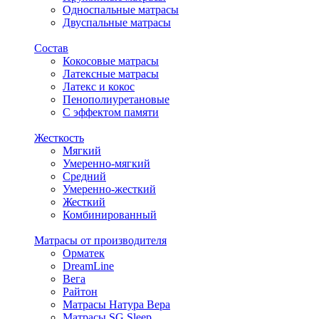
Односпальные матрасы
Двуспальные матрасы
Состав
Кокосовые матрасы
Латексные матрасы
Латекс и кокос
Пенополиуретановые
С эффектом памяти
Жесткость
Мягкий
Умеренно-мягкий
Средний
Умеренно-жесткий
Жесткий
Комбинированный
Матрасы от производителя
Орматек
DreamLine
Вега
Райтон
Матрасы Натура Вера
Матрасы SG Sleep