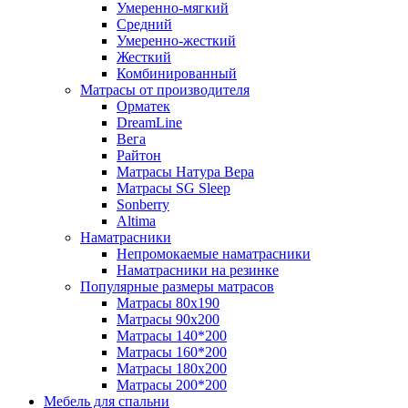
Умеренно-мягкий
Средний
Умеренно-жесткий
Жесткий
Комбинированный
Матрасы от производителя
Орматек
DreamLine
Вега
Райтон
Матрасы Натура Вера
Матрасы SG Sleep
Sonberry
Altima
Наматрасники
Непромокаемые наматрасники
Наматрасники на резинке
Популярные размеры матрасов
Матрасы 80x190
Матрасы 90x200
Матрасы 140*200
Матрасы 160*200
Матрасы 180x200
Матрасы 200*200
Мебель для спальни