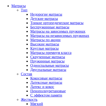
Матрасы
Тип
Недорогие матрасы
Детские матрасы
Тонкие ортопедические матрасы
Беспружинные матрасы
Матрасы на зависимых пружинах
Матрасы на независимых пружинах
Матрасы по акции
Высокие матрасы
Круглые матрасы
Матрасы премиум класса
Скрученные матрасы
Пружинные матрасы
Односпальные матрасы
Двуспальные матрасы
Состав
Кокосовые матрасы
Латексные матрасы
Латекс и кокос
Пенополиуретановые
С эффектом памяти
Жесткость
Мягкий