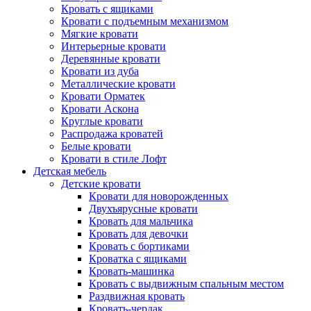
Кровать с ящиками
Кровати с подъемным механизмом
Мягкие кровати
Интерьерные кровати
Деревянные кровати
Кровати из дуба
Металлические кровати
Кровати Орматек
Кровати Аскона
Круглые кровати
Распродажа кроватей
Белые кровати
Кровати в стиле Лофт
Детская мебель
Детские кровати
Кровати для новорожденных
Двухъярусные кровати
Кровать для мальчика
Кровать для девочки
Кровать с бортиками
Кроватка с ящиками
Кровать-машинка
Кровать с выдвижным спальным местом
Раздвижная кровать
Кровать-чердак