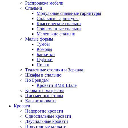
Распродажа мебели
Спальни
Модульные спальные гарнитуры
Спальные гарнитуры
Классические спальни
Современные спальни
Маленькие спальни
Малые формы
Тумбы
Комоды
Банкетки
Пуфики
Полки
Туалетные столики и Зеркала
Шкафы в спальню
По Брендам
Кровати ВМК Шале
Кровать с матрасом
Письменные столы
Каркас кровати
Кровати
Недорогие кровати
Односпальные кровати
Двуспальные кровати
Полуторные кровати