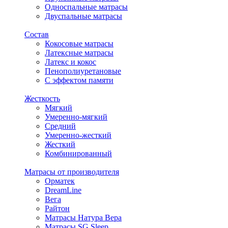
Односпальные матрасы
Двуспальные матрасы
Состав
Кокосовые матрасы
Латексные матрасы
Латекс и кокос
Пенополиуретановые
С эффектом памяти
Жесткость
Мягкий
Умеренно-мягкий
Средний
Умеренно-жесткий
Жесткий
Комбинированный
Матрасы от производителя
Орматек
DreamLine
Вега
Райтон
Матрасы Натура Вера
Матрасы SG Sleep