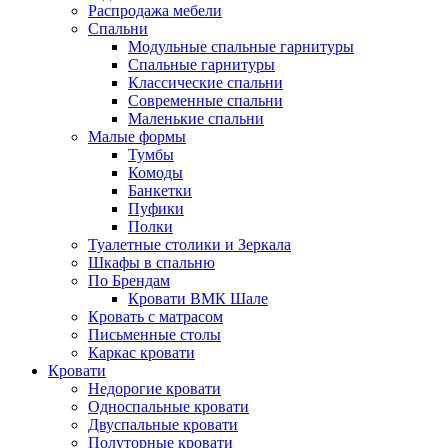
Распродажа мебели
Спальни
Модульные спальные гарнитуры
Спальные гарнитуры
Классические спальни
Современные спальни
Маленькие спальни
Малые формы
Тумбы
Комоды
Банкетки
Пуфики
Полки
Туалетные столики и Зеркала
Шкафы в спальню
По Брендам
Кровати ВМК Шале
Кровать с матрасом
Письменные столы
Каркас кровати
Кровати
Недорогие кровати
Односпальные кровати
Двуспальные кровати
Полуторные кровати