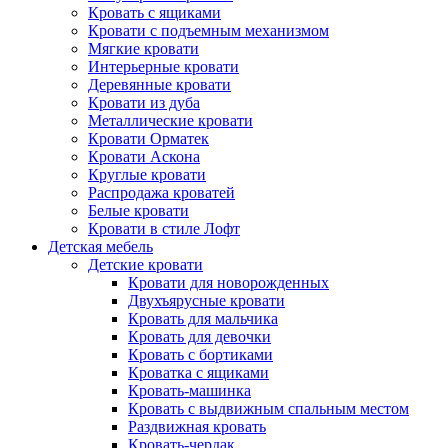
Кровать с ящиками
Кровати с подъемным механизмом
Мягкие кровати
Интерьерные кровати
Деревянные кровати
Кровати из дуба
Металлические кровати
Кровати Орматек
Кровати Аскона
Круглые кровати
Распродажа кроватей
Белые кровати
Кровати в стиле Лофт
Детская мебель
Детские кровати
Кровати для новорожденных
Двухъярусные кровати
Кровать для мальчика
Кровать для девочки
Кровать с бортиками
Кроватка с ящиками
Кровать-машинка
Кровать с выдвижным спальным местом
Раздвижная кровать
Кровать-чердак