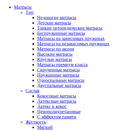
Матрасы
Тип
Недорогие матрасы
Детские матрасы
Тонкие ортопедические матрасы
Беспружинные матрасы
Матрасы на зависимых пружинах
Матрасы на независимых пружинах
Матрасы по акции
Высокие матрасы
Круглые матрасы
Матрасы премиум класса
Скрученные матрасы
Пружинные матрасы
Односпальные матрасы
Двуспальные матрасы
Состав
Кокосовые матрасы
Латексные матрасы
Латекс и кокос
Пенополиуретановые
С эффектом памяти
Жесткость
Мягкий