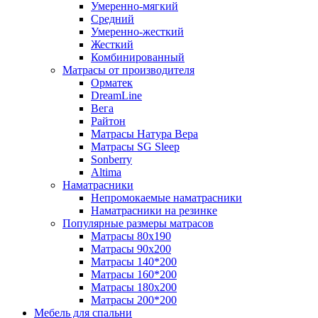
Умеренно-мягкий
Средний
Умеренно-жесткий
Жесткий
Комбинированный
Матрасы от производителя
Орматек
DreamLine
Вега
Райтон
Матрасы Натура Вера
Матрасы SG Sleep
Sonberry
Altima
Наматрасники
Непромокаемые наматрасники
Наматрасники на резинке
Популярные размеры матрасов
Матрасы 80x190
Матрасы 90x200
Матрасы 140*200
Матрасы 160*200
Матрасы 180x200
Матрасы 200*200
Мебель для спальни