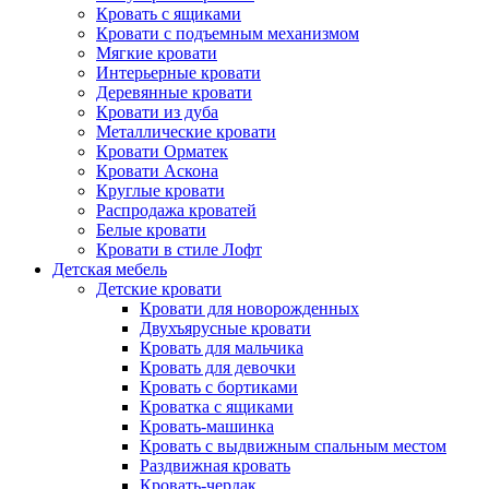
Кровать с ящиками
Кровати с подъемным механизмом
Мягкие кровати
Интерьерные кровати
Деревянные кровати
Кровати из дуба
Металлические кровати
Кровати Орматек
Кровати Аскона
Круглые кровати
Распродажа кроватей
Белые кровати
Кровати в стиле Лофт
Детская мебель
Детские кровати
Кровати для новорожденных
Двухъярусные кровати
Кровать для мальчика
Кровать для девочки
Кровать с бортиками
Кроватка с ящиками
Кровать-машинка
Кровать с выдвижным спальным местом
Раздвижная кровать
Кровать-чердак