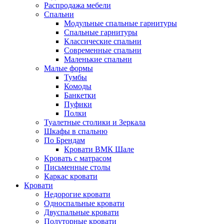
Распродажа мебели
Спальни
Модульные спальные гарнитуры
Спальные гарнитуры
Классические спальни
Современные спальни
Маленькие спальни
Малые формы
Тумбы
Комоды
Банкетки
Пуфики
Полки
Туалетные столики и Зеркала
Шкафы в спальню
По Брендам
Кровати ВМК Шале
Кровать с матрасом
Письменные столы
Каркас кровати
Кровати
Недорогие кровати
Односпальные кровати
Двуспальные кровати
Полуторные кровати