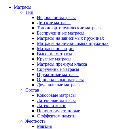
Матрасы
Тип
Недорогие матрасы
Детские матрасы
Тонкие ортопедические матрасы
Беспружинные матрасы
Матрасы на зависимых пружинах
Матрасы на независимых пружинах
Матрасы по акции
Высокие матрасы
Круглые матрасы
Матрасы премиум класса
Скрученные матрасы
Пружинные матрасы
Односпальные матрасы
Двуспальные матрасы
Состав
Кокосовые матрасы
Латексные матрасы
Латекс и кокос
Пенополиуретановые
С эффектом памяти
Жесткость
Мягкий