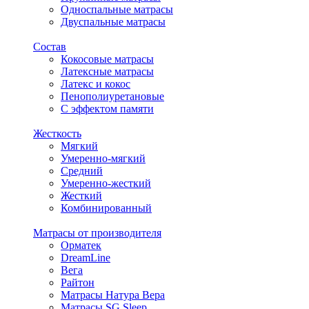
Односпальные матрасы
Двуспальные матрасы
Состав
Кокосовые матрасы
Латексные матрасы
Латекс и кокос
Пенополиуретановые
С эффектом памяти
Жесткость
Мягкий
Умеренно-мягкий
Средний
Умеренно-жесткий
Жесткий
Комбинированный
Матрасы от производителя
Орматек
DreamLine
Вега
Райтон
Матрасы Натура Вера
Матрасы SG Sleep