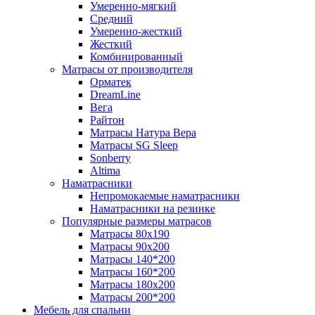
Умеренно-мягкий
Средний
Умеренно-жесткий
Жесткий
Комбинированный
Матрасы от производителя
Орматек
DreamLine
Вега
Райтон
Матрасы Натура Вера
Матрасы SG Sleep
Sonberry
Altima
Наматрасники
Непромокаемые наматрасники
Наматрасники на резинке
Популярные размеры матрасов
Матрасы 80x190
Матрасы 90x200
Матрасы 140*200
Матрасы 160*200
Матрасы 180x200
Матрасы 200*200
Мебель для спальни