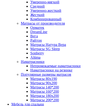
Умеренно-мягкий
Средний
Умеренно-жесткий
Жесткий
Комбинированный
Матрасы от производителя
Орматек
DreamLine
Вега
Райтон
Матрасы Натура Вера
Матрасы SG Sleep
Sonberry
Altima
Наматрасники
Непромокаемые наматрасники
Наматрасники на резинке
Популярные размеры матрасов
Матрасы 80x190
Матрасы 90x200
Матрасы 140*200
Матрасы 160*200
Матрасы 180x200
Матрасы 200*200
Мебель для спальни