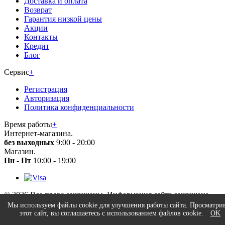
Доставка и оплата
Возврат
Гарантия низкой цены
Акции
Контакты
Кредит
Блог
Сервис
+
Регистрация
Авторизация
Политика конфиденциальности
Время работы
+
Интернет-магазина.
без выходных
9:00 - 20:00
Магазин.
Пн - Пт
10:00 - 19:00
© 2026 Все права защищены. Информация сайта защищена
законом об авторских правах. Вся информация на сайте носит
Мы используем файлы cookie для улучшения работы сайта. Просматри
справочный характер и не является публичной офертой.
этот сайт, вы соглашаетесь с использованием файлов cookie.
OK
×