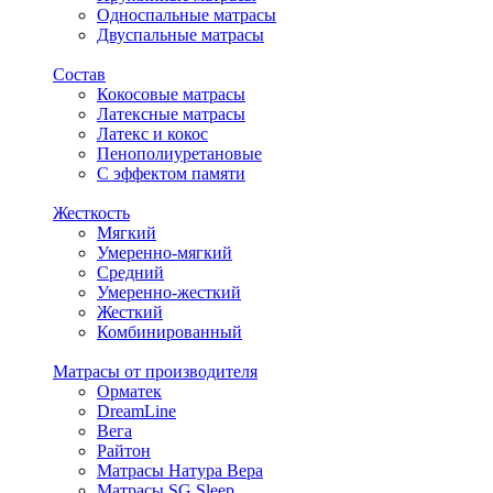
Односпальные матрасы
Двуспальные матрасы
Состав
Кокосовые матрасы
Латексные матрасы
Латекс и кокос
Пенополиуретановые
С эффектом памяти
Жесткость
Мягкий
Умеренно-мягкий
Средний
Умеренно-жесткий
Жесткий
Комбинированный
Матрасы от производителя
Орматек
DreamLine
Вега
Райтон
Матрасы Натура Вера
Матрасы SG Sleep