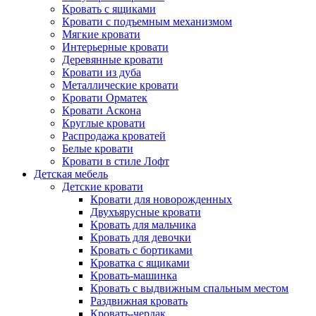
Кровать с ящиками
Кровати с подъемным механизмом
Мягкие кровати
Интерьерные кровати
Деревянные кровати
Кровати из дуба
Металлические кровати
Кровати Орматек
Кровати Аскона
Круглые кровати
Распродажа кроватей
Белые кровати
Кровати в стиле Лофт
Детская мебель
Детские кровати
Кровати для новорожденных
Двухъярусные кровати
Кровать для мальчика
Кровать для девочки
Кровать с бортиками
Кроватка с ящиками
Кровать-машинка
Кровать с выдвижным спальным местом
Раздвижная кровать
Кровать-чердак