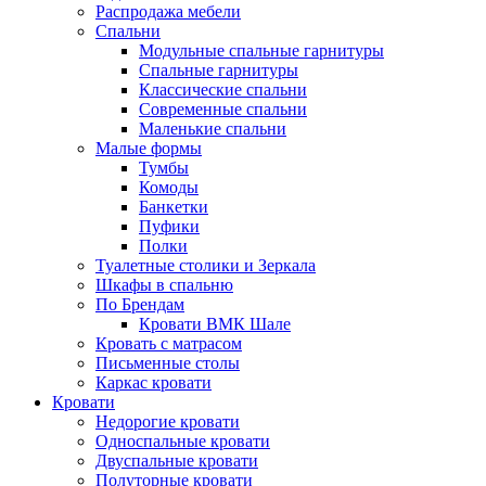
Распродажа мебели
Спальни
Модульные спальные гарнитуры
Спальные гарнитуры
Классические спальни
Современные спальни
Маленькие спальни
Малые формы
Тумбы
Комоды
Банкетки
Пуфики
Полки
Туалетные столики и Зеркала
Шкафы в спальню
По Брендам
Кровати ВМК Шале
Кровать с матрасом
Письменные столы
Каркас кровати
Кровати
Недорогие кровати
Односпальные кровати
Двуспальные кровати
Полуторные кровати