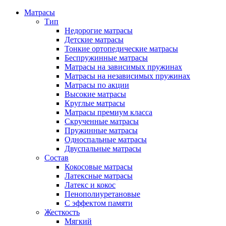
Матрасы
Тип
Недорогие матрасы
Детские матрасы
Тонкие ортопедические матрасы
Беспружинные матрасы
Матрасы на зависимых пружинах
Матрасы на независимых пружинах
Матрасы по акции
Высокие матрасы
Круглые матрасы
Матрасы премиум класса
Скрученные матрасы
Пружинные матрасы
Односпальные матрасы
Двуспальные матрасы
Состав
Кокосовые матрасы
Латексные матрасы
Латекс и кокос
Пенополиуретановые
С эффектом памяти
Жесткость
Мягкий