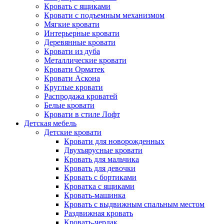
Кровать с ящиками
Кровати с подъемным механизмом
Мягкие кровати
Интерьерные кровати
Деревянные кровати
Кровати из дуба
Металлические кровати
Кровати Орматек
Кровати Аскона
Круглые кровати
Распродажа кроватей
Белые кровати
Кровати в стиле Лофт
Детская мебель
Детские кровати
Кровати для новорожденных
Двухъярусные кровати
Кровать для мальчика
Кровать для девочки
Кровать с бортиками
Кроватка с ящиками
Кровать-машинка
Кровать с выдвижным спальным местом
Раздвижная кровать
Кровать-чердак