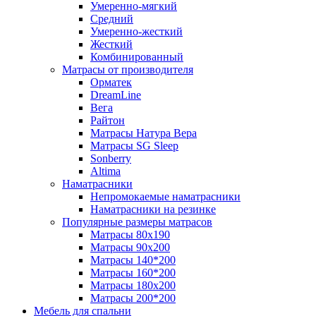
Умеренно-мягкий
Средний
Умеренно-жесткий
Жесткий
Комбинированный
Матрасы от производителя
Орматек
DreamLine
Вега
Райтон
Матрасы Натура Вера
Матрасы SG Sleep
Sonberry
Altima
Наматрасники
Непромокаемые наматрасники
Наматрасники на резинке
Популярные размеры матрасов
Матрасы 80x190
Матрасы 90x200
Матрасы 140*200
Матрасы 160*200
Матрасы 180x200
Матрасы 200*200
Мебель для спальни