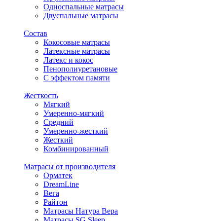
Односпальные матрасы
Двуспальные матрасы
Состав
Кокосовые матрасы
Латексные матрасы
Латекс и кокос
Пенополиуретановые
С эффектом памяти
Жесткость
Мягкий
Умеренно-мягкий
Средний
Умеренно-жесткий
Жесткий
Комбинированный
Матрасы от производителя
Орматек
DreamLine
Вега
Райтон
Матрасы Натура Вера
Матрасы SG Sleep