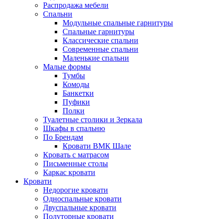
Распродажа мебели
Спальни
Модульные спальные гарнитуры
Спальные гарнитуры
Классические спальни
Современные спальни
Маленькие спальни
Малые формы
Тумбы
Комоды
Банкетки
Пуфики
Полки
Туалетные столики и Зеркала
Шкафы в спальню
По Брендам
Кровати ВМК Шале
Кровать с матрасом
Письменные столы
Каркас кровати
Кровати
Недорогие кровати
Односпальные кровати
Двуспальные кровати
Полуторные кровати