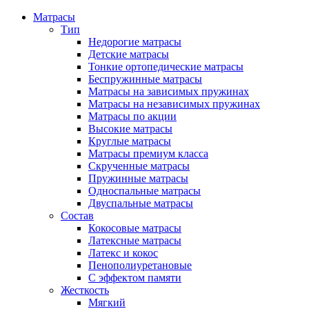
Матрасы
Тип
Недорогие матрасы
Детские матрасы
Тонкие ортопедические матрасы
Беспружинные матрасы
Матрасы на зависимых пружинах
Матрасы на независимых пружинах
Матрасы по акции
Высокие матрасы
Круглые матрасы
Матрасы премиум класса
Скрученные матрасы
Пружинные матрасы
Односпальные матрасы
Двуспальные матрасы
Состав
Кокосовые матрасы
Латексные матрасы
Латекс и кокос
Пенополиуретановые
С эффектом памяти
Жесткость
Мягкий