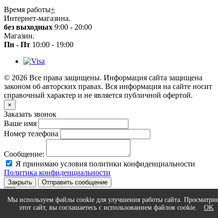
Время работы
+
Интернет-магазина.
без выходных
9:00 - 20:00
Магазин.
Пн - Пт
10:00 - 19:00
© 2026 Все права защищены. Информация сайта защищена
законом об авторских правах. Вся информация на сайте носит
справочный характер и не является публичной офертой.
×
Заказать звонок
Ваше имя
Номер телефона
Сообщение:
Я принимаю условия политики конфиденциальности
Политика конфиденциальности
Закрыть
Отправить сообщение
×
Мы используем файлы cookie для улучшения работы сайта. Просматри
Статус сообщения
этот сайт, вы соглашаетесь с использованием файлов cookie.
OK
...