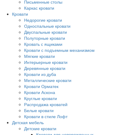
Письменные столы
Каркас кровати
Кровати
Недорогие кровати
Односпальные кровати
Двуспальные кровати
Полуторные кровати
Кровать с ящиками
Кровати с подъемным механизмом
Мягкие кровати
Интерьерные кровати
Деревянные кровати
Кровати из дуба
Металлические кровати
Кровати Орматек
Кровати Аскона
Круглые кровати
Распродажа кроватей
Белые кровати
Кровати в стиле Лофт
Детская мебель
Детские кровати
Кровати для новорожденных