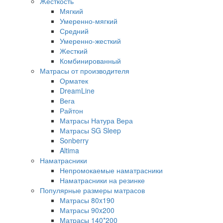
Жесткость
Мягкий
Умеренно-мягкий
Средний
Умеренно-жесткий
Жесткий
Комбинированный
Матрасы от производителя
Орматек
DreamLine
Вега
Райтон
Матрасы Натура Вера
Матрасы SG Sleep
Sonberry
Altima
Наматрасники
Непромокаемые наматрасники
Наматрасники на резинке
Популярные размеры матрасов
Матрасы 80x190
Матрасы 90x200
Матрасы 140*200