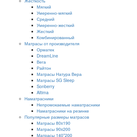
Жесткость
Мягкий
Умеренно-мягкий
Средний
Умеренно-жесткий
Жесткий
Комбинированный
Матрасы от производителя
Орматек
DreamLine
Вега
Райтон
Матрасы Натура Вера
Матрасы SG Sleep
Sonberry
Altima
Наматрасники
Непромокаемые наматрасники
Наматрасники на резинке
Популярные размеры матрасов
Матрасы 80x190
Матрасы 90x200
Матрасы 140*200