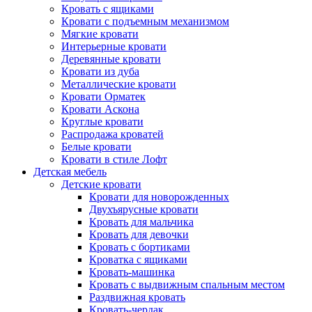
Кровать с ящиками
Кровати с подъемным механизмом
Мягкие кровати
Интерьерные кровати
Деревянные кровати
Кровати из дуба
Металлические кровати
Кровати Орматек
Кровати Аскона
Круглые кровати
Распродажа кроватей
Белые кровати
Кровати в стиле Лофт
Детская мебель
Детские кровати
Кровати для новорожденных
Двухъярусные кровати
Кровать для мальчика
Кровать для девочки
Кровать с бортиками
Кроватка с ящиками
Кровать-машинка
Кровать с выдвижным спальным местом
Раздвижная кровать
Кровать-чердак