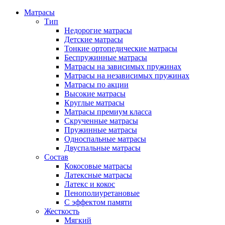
Матрасы
Тип
Недорогие матрасы
Детские матрасы
Тонкие ортопедические матрасы
Беспружинные матрасы
Матрасы на зависимых пружинах
Матрасы на независимых пружинах
Матрасы по акции
Высокие матрасы
Круглые матрасы
Матрасы премиум класса
Скрученные матрасы
Пружинные матрасы
Односпальные матрасы
Двуспальные матрасы
Состав
Кокосовые матрасы
Латексные матрасы
Латекс и кокос
Пенополиуретановые
С эффектом памяти
Жесткость
Мягкий