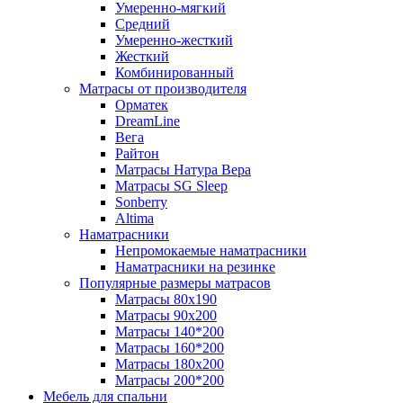
Умеренно-мягкий
Средний
Умеренно-жесткий
Жесткий
Комбинированный
Матрасы от производителя
Орматек
DreamLine
Вега
Райтон
Матрасы Натура Вера
Матрасы SG Sleep
Sonberry
Altima
Наматрасники
Непромокаемые наматрасники
Наматрасники на резинке
Популярные размеры матрасов
Матрасы 80x190
Матрасы 90x200
Матрасы 140*200
Матрасы 160*200
Матрасы 180x200
Матрасы 200*200
Мебель для спальни