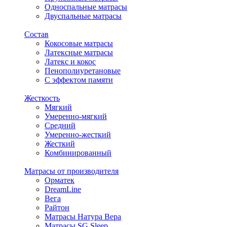
Односпальные матрасы
Двуспальные матрасы
Состав
Кокосовые матрасы
Латексные матрасы
Латекс и кокос
Пенополиуретановые
С эффектом памяти
Жесткость
Мягкий
Умеренно-мягкий
Средний
Умеренно-жесткий
Жесткий
Комбинированный
Матрасы от производителя
Орматек
DreamLine
Вега
Райтон
Матрасы Натура Вера
Матрасы SG Sleep