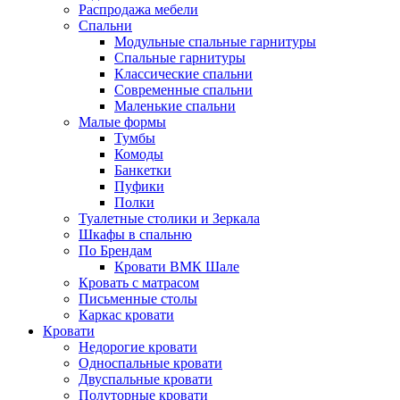
Распродажа мебели
Спальни
Модульные спальные гарнитуры
Спальные гарнитуры
Классические спальни
Современные спальни
Маленькие спальни
Малые формы
Тумбы
Комоды
Банкетки
Пуфики
Полки
Туалетные столики и Зеркала
Шкафы в спальню
По Брендам
Кровати ВМК Шале
Кровать с матрасом
Письменные столы
Каркас кровати
Кровати
Недорогие кровати
Односпальные кровати
Двуспальные кровати
Полуторные кровати