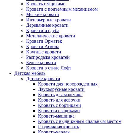
Кровать с ящиками
Кровати с подъемным механизмом
Мягкие кровати
Интерьерные кровати
Деревянные кровати
Кровати из дуба
Металлические кровати
Кровати Орматек
Кровати Аскона
Круглые кровати
Распродажа кроватей
Белые кровати
Кровати в стиле Лофт
Детская мебель
Детские кровати
Кровати для новорожденных
Двухъярусные кровати
Кровать для мальчика
Кровать для девочки
Кровать с бортиками
Кроватка с ящиками
Кровать-машинка
Кровать с выдвижным спальным местом
Раздвижная кровать
Кровать-чердак