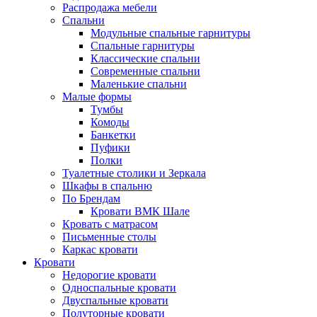
Распродажа мебели
Спальни
Модульные спальные гарнитуры
Спальные гарнитуры
Классические спальни
Современные спальни
Маленькие спальни
Малые формы
Тумбы
Комоды
Банкетки
Пуфики
Полки
Туалетные столики и Зеркала
Шкафы в спальню
По Брендам
Кровати ВМК Шале
Кровать с матрасом
Письменные столы
Каркас кровати
Кровати
Недорогие кровати
Односпальные кровати
Двуспальные кровати
Полуторные кровати