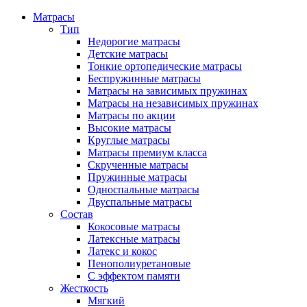
Матрасы
Тип
Недорогие матрасы
Детские матрасы
Тонкие ортопедические матрасы
Беспружинные матрасы
Матрасы на зависимых пружинах
Матрасы на независимых пружинах
Матрасы по акции
Высокие матрасы
Круглые матрасы
Матрасы премиум класса
Скрученные матрасы
Пружинные матрасы
Односпальные матрасы
Двуспальные матрасы
Состав
Кокосовые матрасы
Латексные матрасы
Латекс и кокос
Пенополиуретановые
С эффектом памяти
Жесткость
Мягкий