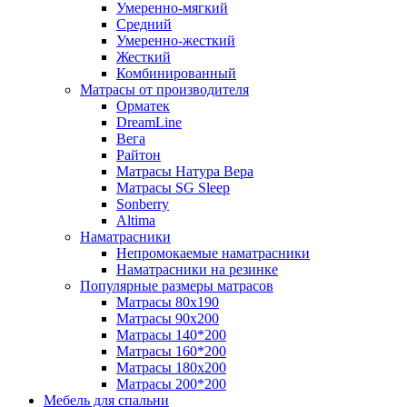
Умеренно-мягкий
Средний
Умеренно-жесткий
Жесткий
Комбинированный
Матрасы от производителя
Орматек
DreamLine
Вега
Райтон
Матрасы Натура Вера
Матрасы SG Sleep
Sonberry
Altima
Наматрасники
Непромокаемые наматрасники
Наматрасники на резинке
Популярные размеры матрасов
Матрасы 80x190
Матрасы 90x200
Матрасы 140*200
Матрасы 160*200
Матрасы 180x200
Матрасы 200*200
Мебель для спальни