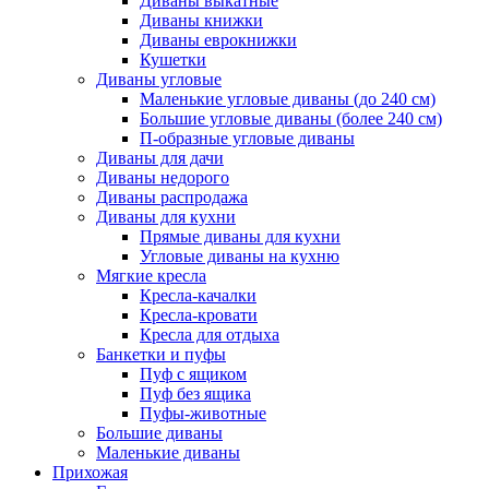
Диваны выкатные
Диваны книжки
Диваны еврокнижки
Кушетки
Диваны угловые
Маленькие угловые диваны (до 240 см)
Большие угловые диваны (более 240 см)
П-образные угловые диваны
Диваны для дачи
Диваны недорого
Диваны распродажа
Диваны для кухни
Прямые диваны для кухни
Угловые диваны на кухню
Мягкие кресла
Кресла-качалки
Кресла-кровати
Кресла для отдыха
Банкетки и пуфы
Пуф с ящиком
Пуф без ящика
Пуфы-животные
Большие диваны
Маленькие диваны
Прихожая