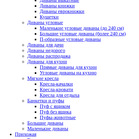
Диваны выкатные
Диваны книжки
Диваны еврокнижки
Кушетки
Диваны угловые
Маленькие угловые диваны (до 240 см)
Большие угловые диваны (более 240 см)
П-образные угловые диваны
Диваны для дачи
Диваны недорого
Диваны распродажа
Диваны для кухни
Прямые диваны для кухни
Угловые диваны на кухню
Мягкие кресла
Кресла-качалки
Кресла-кровати
Кресла для отдыха
Банкетки и пуфы
Пуф с ящиком
Пуф без ящика
Пуфы-животные
Большие диваны
Маленькие диваны
Прихожая