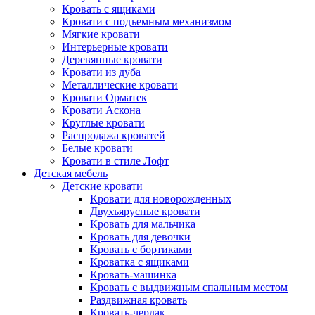
Кровать с ящиками
Кровати с подъемным механизмом
Мягкие кровати
Интерьерные кровати
Деревянные кровати
Кровати из дуба
Металлические кровати
Кровати Орматек
Кровати Аскона
Круглые кровати
Распродажа кроватей
Белые кровати
Кровати в стиле Лофт
Детская мебель
Детские кровати
Кровати для новорожденных
Двухъярусные кровати
Кровать для мальчика
Кровать для девочки
Кровать с бортиками
Кроватка с ящиками
Кровать-машинка
Кровать с выдвижным спальным местом
Раздвижная кровать
Кровать-чердак