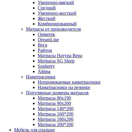
Умеренно-мягкий
Средний
Умеренно-жесткий
Жесткий
Комбинированный
Матрасы от производителя
Орматек
DreamLine
Вега
Райтон
Матрасы Натура Вера
Матрасы SG Sleep
Sonberry
Altima
Наматрасники
Непромокаемые наматрасники
Наматрасники на резинке
Популярные размеры матрасов
Матрасы 80x190
Матрасы 90x200
Матрасы 140*200
Матрасы 160*200
Матрасы 180x200
Матрасы 200*200
Мебель для спальни