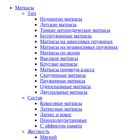
Матрасы
Тип
Недорогие матрасы
Детские матрасы
Тонкие ортопедические матрасы
Беспружинные матрасы
Матрасы на зависимых пружинах
Матрасы на независимых пружинах
Матрасы по акции
Высокие матрасы
Круглые матрасы
Матрасы премиум класса
Скрученные матрасы
Пружинные матрасы
Односпальные матрасы
Двуспальные матрасы
Состав
Кокосовые матрасы
Латексные матрасы
Латекс и кокос
Пенополиуретановые
С эффектом памяти
Жесткость
Мягкий