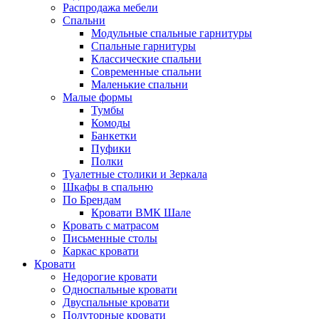
Распродажа мебели
Спальни
Модульные спальные гарнитуры
Спальные гарнитуры
Классические спальни
Современные спальни
Маленькие спальни
Малые формы
Тумбы
Комоды
Банкетки
Пуфики
Полки
Туалетные столики и Зеркала
Шкафы в спальню
По Брендам
Кровати ВМК Шале
Кровать с матрасом
Письменные столы
Каркас кровати
Кровати
Недорогие кровати
Односпальные кровати
Двуспальные кровати
Полуторные кровати