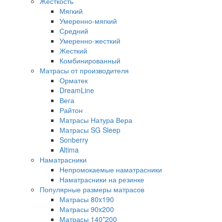
Жесткость
Мягкий
Умеренно-мягкий
Средний
Умеренно-жесткий
Жесткий
Комбинированный
Матрасы от производителя
Орматек
DreamLine
Вега
Райтон
Матрасы Натура Вера
Матрасы SG Sleep
Sonberry
Altima
Наматрасники
Непромокаемые наматрасники
Наматрасники на резинке
Популярные размеры матрасов
Матрасы 80x190
Матрасы 90x200
Матрасы 140*200