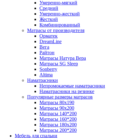
Умеренно-мягкий
Средний
Умеренно-жесткий
Жесткий
Комбинированный
Матрасы от производителя
Орматек
DreamLine
Вега
Райтон
Матрасы Натура Вера
Матрасы SG Sleep
Sonberry
Altima
Наматрасники
Непромокаемые наматрасники
Наматрасники на резинке
Популярные размеры матрасов
Матрасы 80x190
Матрасы 90x200
Матрасы 140*200
Матрасы 160*200
Матрасы 180x200
Матрасы 200*200
Мебель для спальни