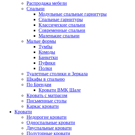
Распродажа мебели
Спальни
Модульные спальные гарнитуры
Спальные гарнитуры
Классические спальни
Современные спальни
Маленькие спальни
Малые формы
Тумбы
Комоды
Банкетки
Пуфики
Полки
Туалетные столики и Зеркала
Шкафы в спальню
По Брендам
Кровати ВМК Шале
Кровать с матрасом
Письменные столы
Каркас кровати
Кровати
Недорогие кровати
Односпальные кровати
Двуспальные кровати
Полуторные кровати