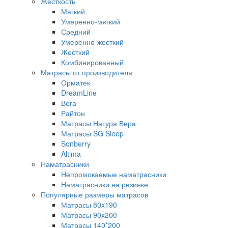
Жесткость
Мягкий
Умеренно-мягкий
Средний
Умеренно-жесткий
Жесткий
Комбинированный
Матрасы от производителя
Орматек
DreamLine
Вега
Райтон
Матрасы Натура Вера
Матрасы SG Sleep
Sonberry
Altima
Наматрасники
Непромокаемые наматрасники
Наматрасники на резинке
Популярные размеры матрасов
Матрасы 80x190
Матрасы 90x200
Матрасы 140*200