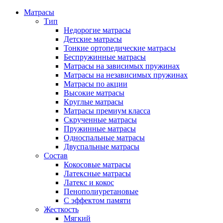
Матрасы
Тип
Недорогие матрасы
Детские матрасы
Тонкие ортопедические матрасы
Беспружинные матрасы
Матрасы на зависимых пружинах
Матрасы на независимых пружинах
Матрасы по акции
Высокие матрасы
Круглые матрасы
Матрасы премиум класса
Скрученные матрасы
Пружинные матрасы
Односпальные матрасы
Двуспальные матрасы
Состав
Кокосовые матрасы
Латексные матрасы
Латекс и кокос
Пенополиуретановые
С эффектом памяти
Жесткость
Мягкий