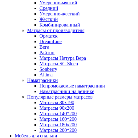
Умеренно-мягкий
Средний
Умеренно-жесткий
Жесткий
Комбинированный
Матрасы от производителя
Орматек
DreamLine
Вега
Райтон
Матрасы Натура Вера
Матрасы SG Sleep
Sonberry
Altima
Наматрасники
Непромокаемые наматрасники
Наматрасники на резинке
Популярные размеры матрасов
Матрасы 80x190
Матрасы 90x200
Матрасы 140*200
Матрасы 160*200
Матрасы 180x200
Матрасы 200*200
Мебель для спальни