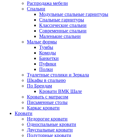
Распродажа мебели
Спальни
Модульные спальные гарнитуры
Спальные гарнитуры
Классические спальни
Современные спальни
Маленькие спальни
Малые формы
Тумбы
Комоды
Банкетки
Пуфики
Полки
Туалетные столики и Зеркала
Шкафы в спальню
По Брендам
Кровати ВМК Шале
Кровать с матрасом
Письменные столы
Каркас кровати
Кровати
Недорогие кровати
Односпальные кровати
Двуспальные кровати
Полуторные кровати