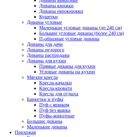
Диваны выкатные
Диваны книжки
Диваны еврокнижки
Кушетки
Диваны угловые
Маленькие угловые диваны (до 240 см)
Большие угловые диваны (более 240 см)
П-образные угловые диваны
Диваны для дачи
Диваны недорого
Диваны распродажа
Диваны для кухни
Прямые диваны для кухни
Угловые диваны на кухню
Мягкие кресла
Кресла-качалки
Кресла-кровати
Кресла для отдыха
Банкетки и пуфы
Пуф с ящиком
Пуф без ящика
Пуфы-животные
Большие диваны
Маленькие диваны
Прихожая