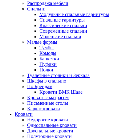
Распродажа мебели
Спальни
Модульные спальные гарнитуры
Спальные гарнитуры
Классические спальни
Современные спальни
Маленькие спальни
Малые формы
Тумбы
Комоды
Банкетки
Пуфики
Полки
Туалетные столики и Зеркала
Шкафы в спальню
По Брендам
Кровати ВМК Шале
Кровать с матрасом
Письменные столы
Каркас кровати
Кровати
Недорогие кровати
Односпальные кровати
Двуспальные кровати
Полуторные кровати