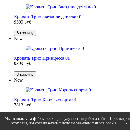
Кровать Трио Звездное детство 01
9399 руб
В корзину
New
Кровать Трио Принцесса 01
9399 руб
В корзину
New
Кровать Трио Король спорта 01
7813 руб
В корзину
Мы используем файлы cookie для улучшения работы сайта. Просматри
New
этот сайт, вы соглашаетесь с использованием файлов cookie.
OK