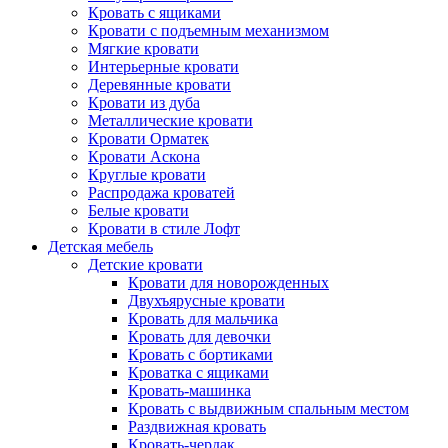
Кровать с ящиками
Кровати с подъемным механизмом
Мягкие кровати
Интерьерные кровати
Деревянные кровати
Кровати из дуба
Металлические кровати
Кровати Орматек
Кровати Аскона
Круглые кровати
Распродажа кроватей
Белые кровати
Кровати в стиле Лофт
Детская мебель
Детские кровати
Кровати для новорожденных
Двухъярусные кровати
Кровать для мальчика
Кровать для девочки
Кровать с бортиками
Кроватка с ящиками
Кровать-машинка
Кровать с выдвижным спальным местом
Раздвижная кровать
Кровать-чердак