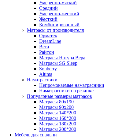
Умеренно-мягкий
Средний
Умеренно-жесткий
Жесткий
Комбинированный
Матрасы от производителя
Орматек
DreamLine
Вега
Райтон
Матрасы Натура Вера
Матрасы SG Sleep
Sonberry
Altima
Наматрасники
Непромокаемые наматрасники
Наматрасники на резинке
Популярные размеры матрасов
Матрасы 80x190
Матрасы 90x200
Матрасы 140*200
Матрасы 160*200
Матрасы 180x200
Матрасы 200*200
Мебель для спальни