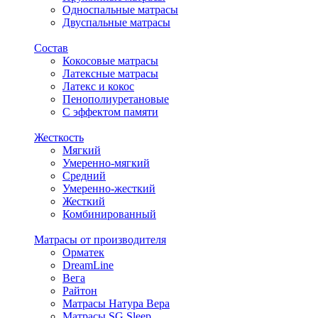
Односпальные матрасы
Двуспальные матрасы
Состав
Кокосовые матрасы
Латексные матрасы
Латекс и кокос
Пенополиуретановые
С эффектом памяти
Жесткость
Мягкий
Умеренно-мягкий
Средний
Умеренно-жесткий
Жесткий
Комбинированный
Матрасы от производителя
Орматек
DreamLine
Вега
Райтон
Матрасы Натура Вера
Матрасы SG Sleep