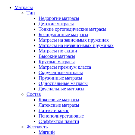
Матрасы
Тип
Недорогие матрасы
Детские матрасы
Тонкие ортопедические матрасы
Беспружинные матрасы
Матрасы на зависимых пружинах
Матрасы на независимых пружинах
Матрасы по акции
Высокие матрасы
Круглые матрасы
Матрасы премиум класса
Скрученные матрасы
Пружинные матрасы
Односпальные матрасы
Двуспальные матрасы
Состав
Кокосовые матрасы
Латексные матрасы
Латекс и кокос
Пенополиуретановые
С эффектом памяти
Жесткость
Мягкий