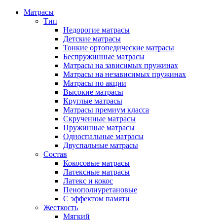
Матрасы
Тип
Недорогие матрасы
Детские матрасы
Тонкие ортопедические матрасы
Беспружинные матрасы
Матрасы на зависимых пружинах
Матрасы на независимых пружинах
Матрасы по акции
Высокие матрасы
Круглые матрасы
Матрасы премиум класса
Скрученные матрасы
Пружинные матрасы
Односпальные матрасы
Двуспальные матрасы
Состав
Кокосовые матрасы
Латексные матрасы
Латекс и кокос
Пенополиуретановые
С эффектом памяти
Жесткость
Мягкий