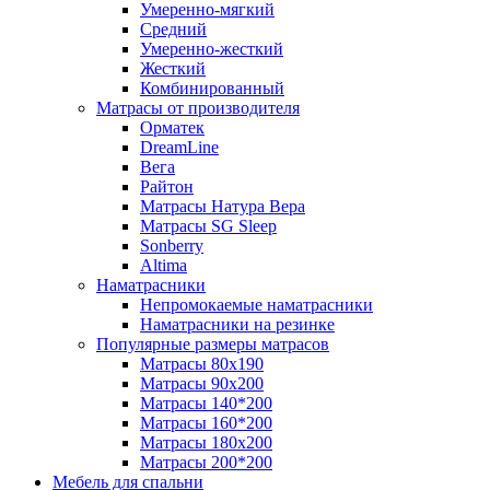
Умеренно-мягкий
Средний
Умеренно-жесткий
Жесткий
Комбинированный
Матрасы от производителя
Орматек
DreamLine
Вега
Райтон
Матрасы Натура Вера
Матрасы SG Sleep
Sonberry
Altima
Наматрасники
Непромокаемые наматрасники
Наматрасники на резинке
Популярные размеры матрасов
Матрасы 80x190
Матрасы 90x200
Матрасы 140*200
Матрасы 160*200
Матрасы 180x200
Матрасы 200*200
Мебель для спальни