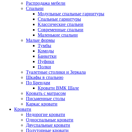
Распродажа мебели
Спальни
Модульные спальные гарнитуры
Спальные гарнитуры
Классические спальни
Современные спальни
Маленькие спальни
Малые формы
Тумбы
Комоды
Банкетки
Пуфики
Полки
Туалетные столики и Зеркала
Шкафы в спальню
По Брендам
Кровати ВМК Шале
Кровать с матрасом
Письменные столы
Каркас кровати
Кровати
Недорогие кровати
Односпальные кровати
Двуспальные кровати
Полуторные кровати