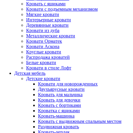
Кровать с ящиками
Кровати с подъемным механизмом
Мягкие кровати
Интерьерные кровати
Деревянные кровати
Кровати из дуба
Металлические кровати
Кровати Орматек
Кровати Аскона
Круглые кровати
Распродажа кроватей
Белые кровати
Кровати в стиле Лофт
Детская мебель
Детские кровати
Кровати для новорожденных
Двухъярусные кровати
Кровать для мальчика
Кровать для девочки
Кровать с бортиками
Кроватка с ящиками
Кровать-машинка
Кровать с выдвижным спальным местом
Раздвижная кровать
Кровать-чердак