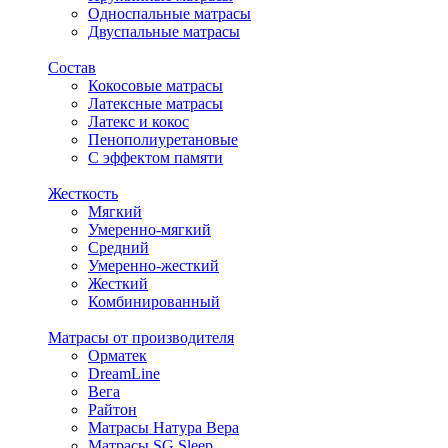
Односпальные матрасы
Двуспальные матрасы
Состав
Кокосовые матрасы
Латексные матрасы
Латекс и кокос
Пенополиуретановые
С эффектом памяти
Жесткость
Мягкий
Умеренно-мягкий
Средний
Умеренно-жесткий
Жесткий
Комбинированный
Матрасы от производителя
Орматек
DreamLine
Вега
Райтон
Матрасы Натура Вера
Матрасы SG Sleep