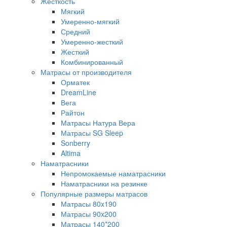
Жесткость
Мягкий
Умеренно-мягкий
Средний
Умеренно-жесткий
Жесткий
Комбинированный
Матрасы от производителя
Орматек
DreamLine
Вега
Райтон
Матрасы Натура Вера
Матрасы SG Sleep
Sonberry
Altima
Наматрасники
Непромокаемые наматрасники
Наматрасники на резинке
Популярные размеры матрасов
Матрасы 80x190
Матрасы 90x200
Матрасы 140*200