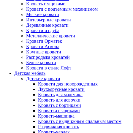
Кровать с ящиками
Кровати с подъемным механизмом
Мягкие кровати
Интерьерные кровати
Деревянные кровати
Кровати из дуба
Металлические кровати
Кровати Орматек
Кровати Аскона
Круглые кровати
Распродажа кроватей
Белые кровати
Кровати в стиле Лофт
Детская мебель
Детские кровати
Кровати для новорожденных
Двухъярусные кровати
Кровать для мальчика
Кровать для девочки
Кровать с бортиками
Кроватка с ящиками
Кровать-машинка
Кровать с выдвижным спальным местом
Раздвижная кровать
Кровать-чердак