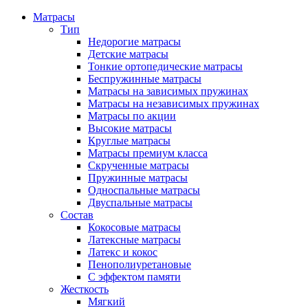
Матрасы
Тип
Недорогие матрасы
Детские матрасы
Тонкие ортопедические матрасы
Беспружинные матрасы
Матрасы на зависимых пружинах
Матрасы на независимых пружинах
Матрасы по акции
Высокие матрасы
Круглые матрасы
Матрасы премиум класса
Скрученные матрасы
Пружинные матрасы
Односпальные матрасы
Двуспальные матрасы
Состав
Кокосовые матрасы
Латексные матрасы
Латекс и кокос
Пенополиуретановые
С эффектом памяти
Жесткость
Мягкий