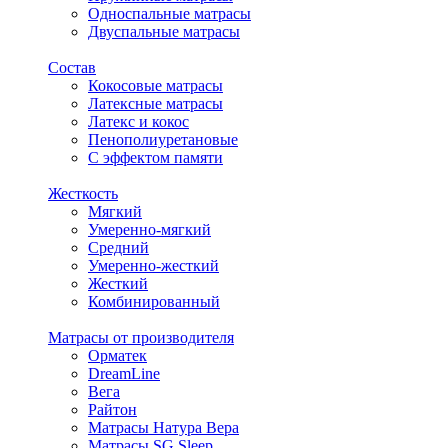
Односпальные матрасы
Двуспальные матрасы
Состав
Кокосовые матрасы
Латексные матрасы
Латекс и кокос
Пенополиуретановые
С эффектом памяти
Жесткость
Мягкий
Умеренно-мягкий
Средний
Умеренно-жесткий
Жесткий
Комбинированный
Матрасы от производителя
Орматек
DreamLine
Вега
Райтон
Матрасы Натура Вера
Матрасы SG Sleep