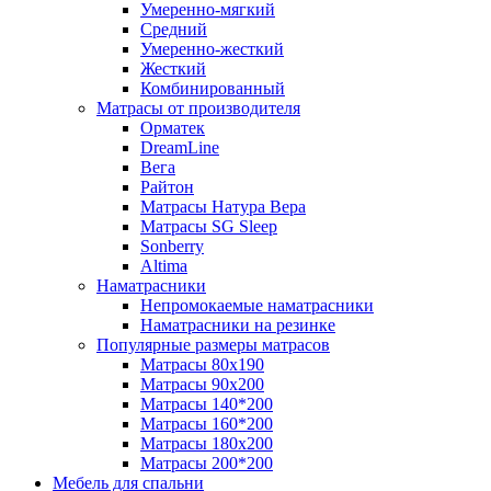
Умеренно-мягкий
Средний
Умеренно-жесткий
Жесткий
Комбинированный
Матрасы от производителя
Орматек
DreamLine
Вега
Райтон
Матрасы Натура Вера
Матрасы SG Sleep
Sonberry
Altima
Наматрасники
Непромокаемые наматрасники
Наматрасники на резинке
Популярные размеры матрасов
Матрасы 80x190
Матрасы 90x200
Матрасы 140*200
Матрасы 160*200
Матрасы 180x200
Матрасы 200*200
Мебель для спальни