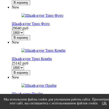
В корзину
New
Шкаф-купе Трио Фото
29640 руб
В корзину
New
Шкаф-купе Трио Комби
25142 руб
В корзину
New
Шкаф-купе Прайм
23231 руб
Мы используем файлы cookie для улучшения работы сайта. Просматри
этот сайт, вы соглашаетесь с использованием файлов cookie.
OK
В корзину