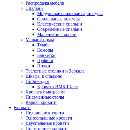
Распродажа мебели
Спальни
Модульные спальные гарнитуры
Спальные гарнитуры
Классические спальни
Современные спальни
Маленькие спальни
Малые формы
Тумбы
Комоды
Банкетки
Пуфики
Полки
Туалетные столики и Зеркала
Шкафы в спальню
По Брендам
Кровати ВМК Шале
Кровать с матрасом
Письменные столы
Каркас кровати
Кровати
Недорогие кровати
Односпальные кровати
Двуспальные кровати
Полуторные кровати