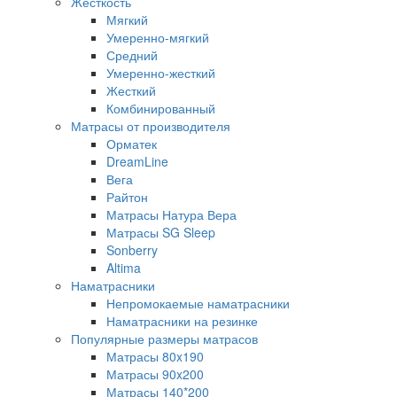
Жесткость
Мягкий
Умеренно-мягкий
Средний
Умеренно-жесткий
Жесткий
Комбинированный
Матрасы от производителя
Орматек
DreamLine
Вега
Райтон
Матрасы Натура Вера
Матрасы SG Sleep
Sonberry
Altima
Наматрасники
Непромокаемые наматрасники
Наматрасники на резинке
Популярные размеры матрасов
Матрасы 80x190
Матрасы 90x200
Матрасы 140*200