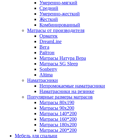
Умеренно-мягкий
Средний
Умеренно-жесткий
Жесткий
Комбинированный
Матрасы от производителя
Орматек
DreamLine
Вега
Райтон
Матрасы Натура Вера
Матрасы SG Sleep
Sonberry
Altima
Наматрасники
Непромокаемые наматрасники
Наматрасники на резинке
Популярные размеры матрасов
Матрасы 80x190
Матрасы 90x200
Матрасы 140*200
Матрасы 160*200
Матрасы 180x200
Матрасы 200*200
Мебель для спальни