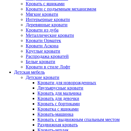
Кровать с ящиками
Кровати с подъемным механизмом
Мягкие кровати
Интерьерные кровати
Деревянные кровати
Кровати из дуба
Металлические кровати
Кровати Орматек
Кровати Аскона
Круглые кровати
Распродажа кроватей
Белые кровати
Кровати в стиле Лофт
Детская мебель
Детские кровати
Кровати для новорожденных
Двухъярусные кровати
Кровать для мальчика
Кровать для девочки
Кровать с бортиками
Кроватка с ящиками
Кровать-машинка
Кровать с выдвижным спальным местом
Раздвижная кровать
Кровать-чердак