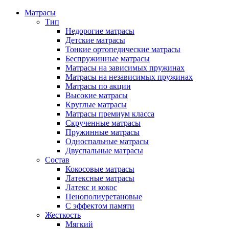
Матрасы
Тип
Недорогие матрасы
Детские матрасы
Тонкие ортопедические матрасы
Беспружинные матрасы
Матрасы на зависимых пружинах
Матрасы на независимых пружинах
Матрасы по акции
Высокие матрасы
Круглые матрасы
Матрасы премиум класса
Скрученные матрасы
Пружинные матрасы
Односпальные матрасы
Двуспальные матрасы
Состав
Кокосовые матрасы
Латексные матрасы
Латекс и кокос
Пенополиуретановые
С эффектом памяти
Жесткость
Мягкий