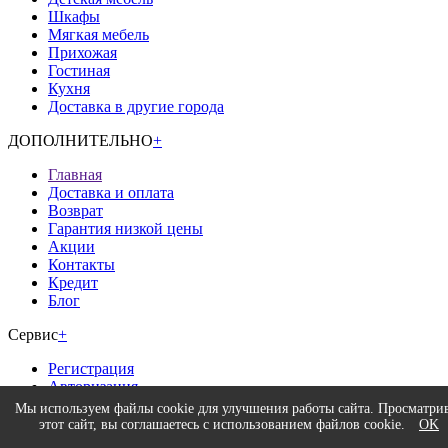
Шкафы
Мягкая мебель
Прихожая
Гостиная
Кухня
Доставка в другие города
ДОПОЛНИТЕЛЬНО
+
Главная
Доставка и оплата
Возврат
Гарантия низкой цены
Акции
Контакты
Кредит
Блог
Сервис
+
Регистрация
Авторизация
Политика конфиденциальности
Мы используем файлы cookie для улучшения работы сайта. Просматри
этот сайт, вы соглашаетесь с использованием файлов cookie.
OK
Время работы
+