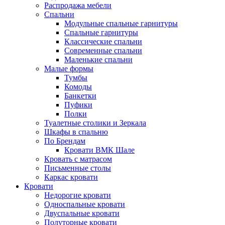
Распродажа мебели
Спальни
Модульные спальные гарнитуры
Спальные гарнитуры
Классические спальни
Современные спальни
Маленькие спальни
Малые формы
Тумбы
Комоды
Банкетки
Пуфики
Полки
Туалетные столики и Зеркала
Шкафы в спальню
По Брендам
Кровати ВМК Шале
Кровать с матрасом
Письменные столы
Каркас кровати
Кровати
Недорогие кровати
Односпальные кровати
Двуспальные кровати
Полуторные кровати