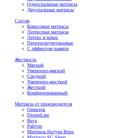
Односпальные матрасы
Двуспальные матрасы
Состав
Кокосовые матрасы
Латексные матрасы
Латекс и кокос
Пенополиуретановые
С эффектом памяти
Жесткость
Мягкий
Умеренно-мягкий
Средний
Умеренно-жесткий
Жесткий
Комбинированный
Матрасы от производителя
Орматек
DreamLine
Вега
Райтон
Матрасы Натура Вера
Матрасы SG Sleep