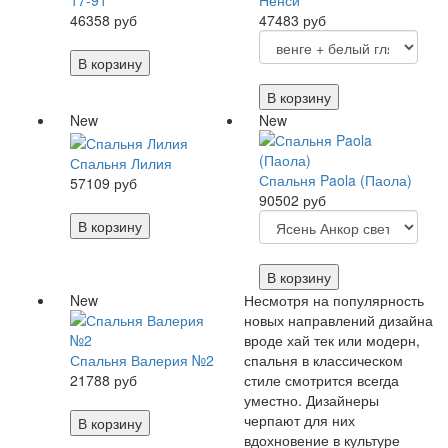
17-91
Ненси
46358 руб
47483 руб
В корзину
В корзину
New
New
Спальня Лилия
Спальня Paola (Паола)
57109 руб
90502 руб
В корзину
В корзину
New
Несмотря на популярность
новых направлений дизайна
вроде хай тек или модерн,
Спальня Валерия №2
спальня в классическом
21788 руб
стиле смотрится всегда
уместно. Дизайнеры
черпают для них
В корзину
вдохновение в культуре