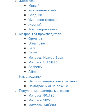
Жесткость
Мягкий
Умеренно-мягкий
Средний
Умеренно-жесткий
Жесткий
Комбинированный
Матрасы от производителя
Орматек
DreamLine
Вега
Райтон
Матрасы Натура Вера
Матрасы SG Sleep
Sonberry
Altima
Наматрасники
Непромокаемые наматрасники
Наматрасники на резинке
Популярные размеры матрасов
Матрасы 80x190
Матрасы 90x200
Матрасы 140*200