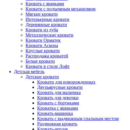
Кровать с ящиками
Кровати с подъемным механизмом
Мягкие кровати
Интерьерные кровати
Деревянные кровати
Кровати из дуба
Металлические кровати
Кровати Орматек
Кровати Аскона
Круглые кровати
Распродажа кроватей
Белые кровати
Кровати в стиле Лофт
Детская мебель
Детские кровати
Кровати для новорожденных
Двухъярусные кровати
Кровать для мальчика
Кровать для девочки
Кровать с бортиками
Кроватка с ящиками
Кровать-машинка
Кровать с выдвижным спальным местом
Раздвижная кровать
Кровать-чердак