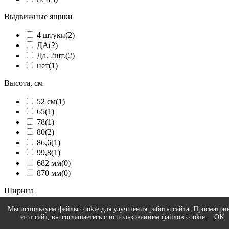
Выдвижные ящики
4 штуки
(2)
ДА
(2)
Да. 2шт.
(2)
нет
(1)
Высота, см
52 см
(1)
65
(1)
78
(1)
80
(2)
86,6
(1)
99,8
(1)
682 мм
(0)
870 мм
(0)
Ширина
92
(1)
Мы используем файлы cookie для улучшения работы сайта. Просматри
этот сайт, вы соглашаетесь с использованием файлов cookie.
OK
167,4
(2)