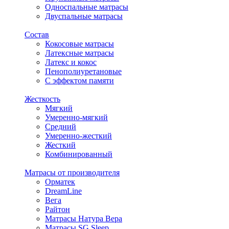
Односпальные матрасы
Двуспальные матрасы
Состав
Кокосовые матрасы
Латексные матрасы
Латекс и кокос
Пенополиуретановые
С эффектом памяти
Жесткость
Мягкий
Умеренно-мягкий
Средний
Умеренно-жесткий
Жесткий
Комбинированный
Матрасы от производителя
Орматек
DreamLine
Вега
Райтон
Матрасы Натура Вера
Матрасы SG Sleep