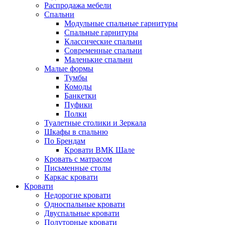
Распродажа мебели
Спальни
Модульные спальные гарнитуры
Спальные гарнитуры
Классические спальни
Современные спальни
Маленькие спальни
Малые формы
Тумбы
Комоды
Банкетки
Пуфики
Полки
Туалетные столики и Зеркала
Шкафы в спальню
По Брендам
Кровати ВМК Шале
Кровать с матрасом
Письменные столы
Каркас кровати
Кровати
Недорогие кровати
Односпальные кровати
Двуспальные кровати
Полуторные кровати