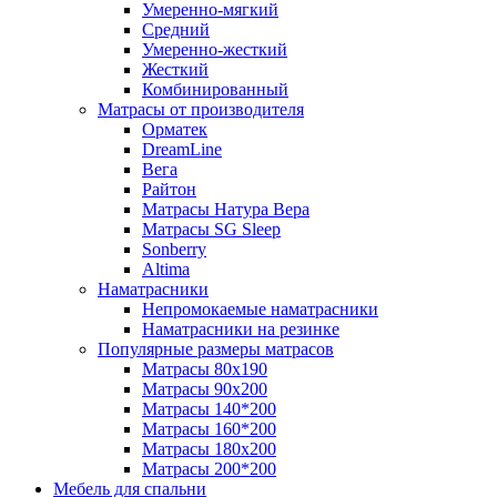
Умеренно-мягкий
Средний
Умеренно-жесткий
Жесткий
Комбинированный
Матрасы от производителя
Орматек
DreamLine
Вега
Райтон
Матрасы Натура Вера
Матрасы SG Sleep
Sonberry
Altima
Наматрасники
Непромокаемые наматрасники
Наматрасники на резинке
Популярные размеры матрасов
Матрасы 80x190
Матрасы 90x200
Матрасы 140*200
Матрасы 160*200
Матрасы 180x200
Матрасы 200*200
Мебель для спальни