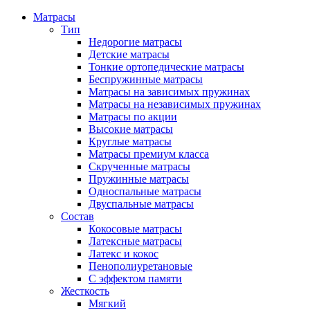
Матрасы
Тип
Недорогие матрасы
Детские матрасы
Тонкие ортопедические матрасы
Беспружинные матрасы
Матрасы на зависимых пружинах
Матрасы на независимых пружинах
Матрасы по акции
Высокие матрасы
Круглые матрасы
Матрасы премиум класса
Скрученные матрасы
Пружинные матрасы
Односпальные матрасы
Двуспальные матрасы
Состав
Кокосовые матрасы
Латексные матрасы
Латекс и кокос
Пенополиуретановые
С эффектом памяти
Жесткость
Мягкий