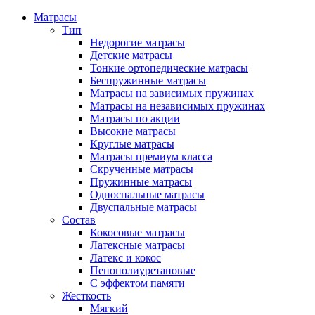
Матрасы
Тип
Недорогие матрасы
Детские матрасы
Тонкие ортопедические матрасы
Беспружинные матрасы
Матрасы на зависимых пружинах
Матрасы на независимых пружинах
Матрасы по акции
Высокие матрасы
Круглые матрасы
Матрасы премиум класса
Скрученные матрасы
Пружинные матрасы
Односпальные матрасы
Двуспальные матрасы
Состав
Кокосовые матрасы
Латексные матрасы
Латекс и кокос
Пенополиуретановые
С эффектом памяти
Жесткость
Мягкий