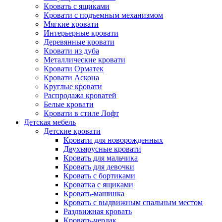
Кровать с ящиками
Кровати с подъемным механизмом
Мягкие кровати
Интерьерные кровати
Деревянные кровати
Кровати из дуба
Металлические кровати
Кровати Орматек
Кровати Аскона
Круглые кровати
Распродажа кроватей
Белые кровати
Кровати в стиле Лофт
Детская мебель
Детские кровати
Кровати для новорожденных
Двухъярусные кровати
Кровать для мальчика
Кровать для девочки
Кровать с бортиками
Кроватка с ящиками
Кровать-машинка
Кровать с выдвижным спальным местом
Раздвижная кровать
Кровать-чердак