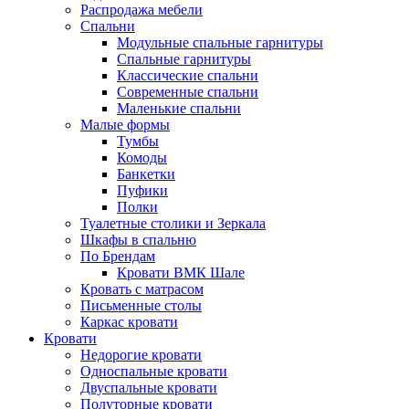
Распродажа мебели
Спальни
Модульные спальные гарнитуры
Спальные гарнитуры
Классические спальни
Современные спальни
Маленькие спальни
Малые формы
Тумбы
Комоды
Банкетки
Пуфики
Полки
Туалетные столики и Зеркала
Шкафы в спальню
По Брендам
Кровати ВМК Шале
Кровать с матрасом
Письменные столы
Каркас кровати
Кровати
Недорогие кровати
Односпальные кровати
Двуспальные кровати
Полуторные кровати