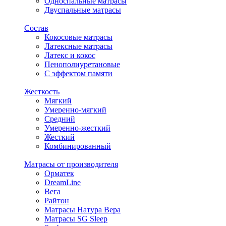
Односпальные матрасы
Двуспальные матрасы
Состав
Кокосовые матрасы
Латексные матрасы
Латекс и кокос
Пенополиуретановые
С эффектом памяти
Жесткость
Мягкий
Умеренно-мягкий
Средний
Умеренно-жесткий
Жесткий
Комбинированный
Матрасы от производителя
Орматек
DreamLine
Вега
Райтон
Матрасы Натура Вера
Матрасы SG Sleep