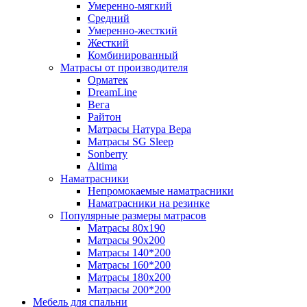
Умеренно-мягкий
Средний
Умеренно-жесткий
Жесткий
Комбинированный
Матрасы от производителя
Орматек
DreamLine
Вега
Райтон
Матрасы Натура Вера
Матрасы SG Sleep
Sonberry
Altima
Наматрасники
Непромокаемые наматрасники
Наматрасники на резинке
Популярные размеры матрасов
Матрасы 80x190
Матрасы 90x200
Матрасы 140*200
Матрасы 160*200
Матрасы 180x200
Матрасы 200*200
Мебель для спальни