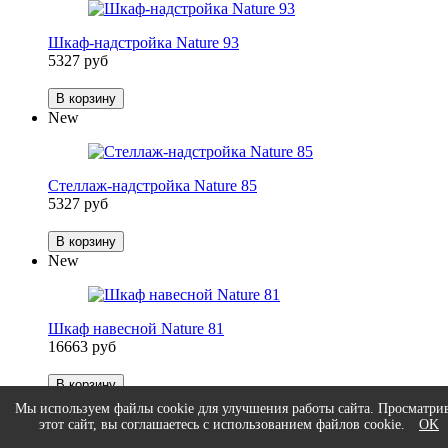
Шкаф-надстройка Nature 93
5327 руб
В корзину
New
Стеллаж-надстройка Nature 85
5327 руб
В корзину
New
Шкаф навесной Nature 81
16663 руб
В корзину
New
Мы используем файлы cookie для улучшения работы сайта. Просматри
этот сайт, вы соглашаетесь с использованием файлов cookie.
OK