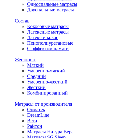
Односпальные матрасы
Двуспальные матрасы
Состав
Кокосовые матрасы
Латексные матрасы
Латекс и кокос
Пенополиуретановые
С эффектом памяти
Жесткость
Мягкий
Умеренно-мягкий
Средний
Умеренно-жесткий
Жесткий
Комбинированный
Матрасы от производителя
Орматек
DreamLine
Вега
Райтон
Матрасы Натура Вера
Матрасы SG Sleep