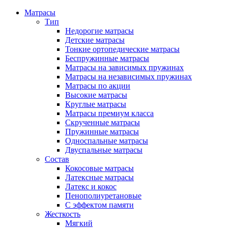
Матрасы
Тип
Недорогие матрасы
Детские матрасы
Тонкие ортопедические матрасы
Беспружинные матрасы
Матрасы на зависимых пружинах
Матрасы на независимых пружинах
Матрасы по акции
Высокие матрасы
Круглые матрасы
Матрасы премиум класса
Скрученные матрасы
Пружинные матрасы
Односпальные матрасы
Двуспальные матрасы
Состав
Кокосовые матрасы
Латексные матрасы
Латекс и кокос
Пенополиуретановые
С эффектом памяти
Жесткость
Мягкий