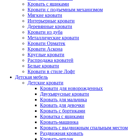
Кровать с ящиками
Кровати с подъемным механизмом
Мягкие кровати
Интерьерные кровати
Деревянные кровати
Кровати из дуба
Металлические кровати
Кровати Орматек
Кровати Аскона
Круглые кровати
Распродажа кроватей
Белые кровати
Кровати в стиле Лофт
Детская мебель
Детские кровати
Кровати для новорожденных
Двухъярусные кровати
Кровать для мальчика
Кровать для девочки
Кровать с бортиками
Кроватка с ящиками
Кровать-машинка
Кровать с выдвижным спальным местом
Раздвижная кровать
Кровать-чердак