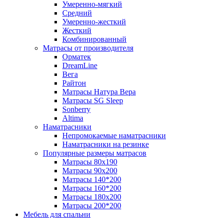
Умеренно-мягкий
Средний
Умеренно-жесткий
Жесткий
Комбинированный
Матрасы от производителя
Орматек
DreamLine
Вега
Райтон
Матрасы Натура Вера
Матрасы SG Sleep
Sonberry
Altima
Наматрасники
Непромокаемые наматрасники
Наматрасники на резинке
Популярные размеры матрасов
Матрасы 80x190
Матрасы 90x200
Матрасы 140*200
Матрасы 160*200
Матрасы 180x200
Матрасы 200*200
Мебель для спальни