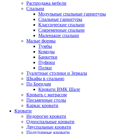
Распродажа мебели
Спальни
Модульные спальные гарнитуры
Спальные гарнитуры
Классические спальни
Современные спальни
Маленькие спальни
Малые формы
Тумбы
Комоды
Банкетки
Пуфики
Полки
Туалетные столики и Зеркала
Шкафы в спальню
По Брендам
Кровати ВМК Шале
Кровать с матрасом
Письменные столы
Каркас кровати
Кровати
Недорогие кровати
Односпальные кровати
Двуспальные кровати
Полуторные кровати