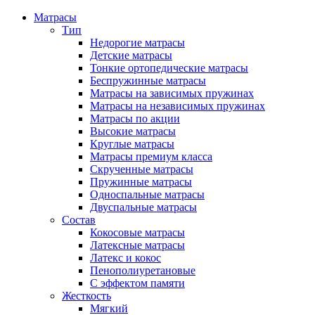
Матрасы
Тип
Недорогие матрасы
Детские матрасы
Тонкие ортопедические матрасы
Беспружинные матрасы
Матрасы на зависимых пружинах
Матрасы на независимых пружинах
Матрасы по акции
Высокие матрасы
Круглые матрасы
Матрасы премиум класса
Скрученные матрасы
Пружинные матрасы
Односпальные матрасы
Двуспальные матрасы
Состав
Кокосовые матрасы
Латексные матрасы
Латекс и кокос
Пенополиуретановые
С эффектом памяти
Жесткость
Мягкий