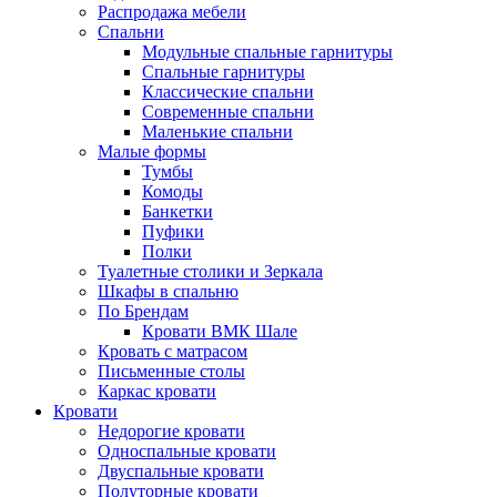
Распродажа мебели
Спальни
Модульные спальные гарнитуры
Спальные гарнитуры
Классические спальни
Современные спальни
Маленькие спальни
Малые формы
Тумбы
Комоды
Банкетки
Пуфики
Полки
Туалетные столики и Зеркала
Шкафы в спальню
По Брендам
Кровати ВМК Шале
Кровать с матрасом
Письменные столы
Каркас кровати
Кровати
Недорогие кровати
Односпальные кровати
Двуспальные кровати
Полуторные кровати