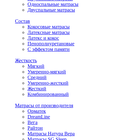
Односпальные матрасы
Двуспальные матрасы
Состав
Кокосовые матрасы
Латексные матрасы
Латекс и кокос
Пенополиуретановые
С эффектом памяти
Жесткость
Мягкий
Умеренно-мягкий
Средний
Умеренно-жесткий
Жесткий
Комбинированный
Матрасы от производителя
Орматек
DreamLine
Вега
Райтон
Матрасы Натура Вера
Матрасы SG Sleep