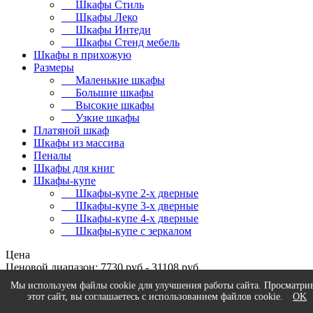
Шкафы Стиль
Шкафы Леко
Шкафы Интеди
Шкафы Стенд мебель
Шкафы в прихожую
Размеры
Маленькие шкафы
Большие шкафы
Высокие шкафы
Узкие шкафы
Платяной шкаф
Шкафы из массива
Пеналы
Шкафы для книг
Шкафы-купе
Шкафы-купе 2-х дверные
Шкафы-купе 3-х дверные
Шкафы-купе 4-х дверные
Шкафы-купе с зеркалом
Цена
Ценовой диапазон: 7730 руб - 31108 руб
Производитель
Мы используем файлы cookie для улучшения работы сайта. Просматри
этот сайт, вы соглашаетесь с использованием файлов cookie.
OK
МК Стиль
(14)