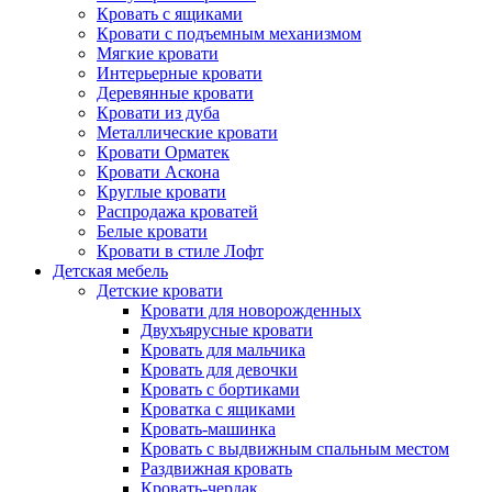
Кровать с ящиками
Кровати с подъемным механизмом
Мягкие кровати
Интерьерные кровати
Деревянные кровати
Кровати из дуба
Металлические кровати
Кровати Орматек
Кровати Аскона
Круглые кровати
Распродажа кроватей
Белые кровати
Кровати в стиле Лофт
Детская мебель
Детские кровати
Кровати для новорожденных
Двухъярусные кровати
Кровать для мальчика
Кровать для девочки
Кровать с бортиками
Кроватка с ящиками
Кровать-машинка
Кровать с выдвижным спальным местом
Раздвижная кровать
Кровать-чердак