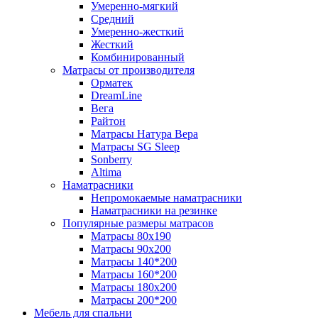
Умеренно-мягкий
Средний
Умеренно-жесткий
Жесткий
Комбинированный
Матрасы от производителя
Орматек
DreamLine
Вега
Райтон
Матрасы Натура Вера
Матрасы SG Sleep
Sonberry
Altima
Наматрасники
Непромокаемые наматрасники
Наматрасники на резинке
Популярные размеры матрасов
Матрасы 80x190
Матрасы 90x200
Матрасы 140*200
Матрасы 160*200
Матрасы 180x200
Матрасы 200*200
Мебель для спальни