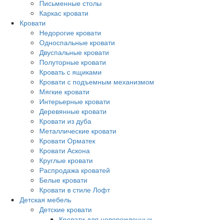
Письменные столы
Каркас кровати
Кровати
Недорогие кровати
Односпальные кровати
Двуспальные кровати
Полуторные кровати
Кровать с ящиками
Кровати с подъемным механизмом
Мягкие кровати
Интерьерные кровати
Деревянные кровати
Кровати из дуба
Металлические кровати
Кровати Орматек
Кровати Аскона
Круглые кровати
Распродажа кроватей
Белые кровати
Кровати в стиле Лофт
Детская мебель
Детские кровати
Кровати для новорожденных