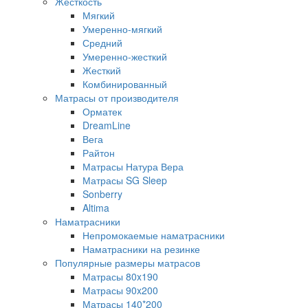
Жесткость
Мягкий
Умеренно-мягкий
Средний
Умеренно-жесткий
Жесткий
Комбинированный
Матрасы от производителя
Орматек
DreamLine
Вега
Райтон
Матрасы Натура Вера
Матрасы SG Sleep
Sonberry
Altima
Наматрасники
Непромокаемые наматрасники
Наматрасники на резинке
Популярные размеры матрасов
Матрасы 80x190
Матрасы 90x200
Матрасы 140*200