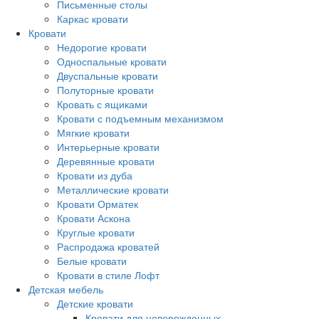
Письменные столы
Каркас кровати
Кровати
Недорогие кровати
Односпальные кровати
Двуспальные кровати
Полуторные кровати
Кровать с ящиками
Кровати с подъемным механизмом
Мягкие кровати
Интерьерные кровати
Деревянные кровати
Кровати из дуба
Металлические кровати
Кровати Орматек
Кровати Аскона
Круглые кровати
Распродажа кроватей
Белые кровати
Кровати в стиле Лофт
Детская мебель
Детские кровати
Кровати для новорожденных