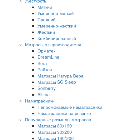
Жесткость
Мягкий
Умеренно-мягкий
Средний
Умеренно-жесткий
Жесткий
Комбинированный
Матрасы от производителя
Орматек
DreamLine
Вега
Райтон
Матрасы Натура Вера
Матрасы SG Sleep
Sonberry
Altima
Наматрасники
Непромокаемые наматрасники
Наматрасники на резинке
Популярные размеры матрасов
Матрасы 80x190
Матрасы 90x200
Матрасы 140*200