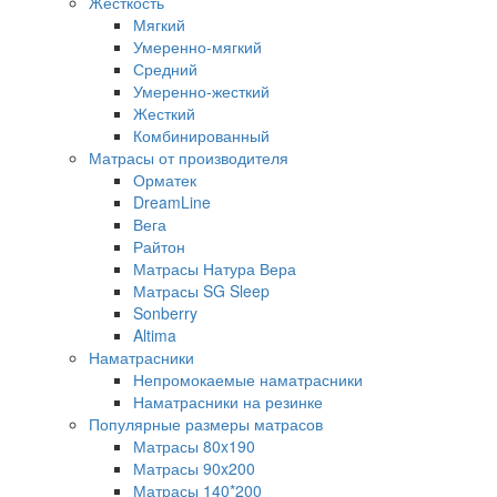
Жесткость
Мягкий
Умеренно-мягкий
Средний
Умеренно-жесткий
Жесткий
Комбинированный
Матрасы от производителя
Орматек
DreamLine
Вега
Райтон
Матрасы Натура Вера
Матрасы SG Sleep
Sonberry
Altima
Наматрасники
Непромокаемые наматрасники
Наматрасники на резинке
Популярные размеры матрасов
Матрасы 80x190
Матрасы 90x200
Матрасы 140*200