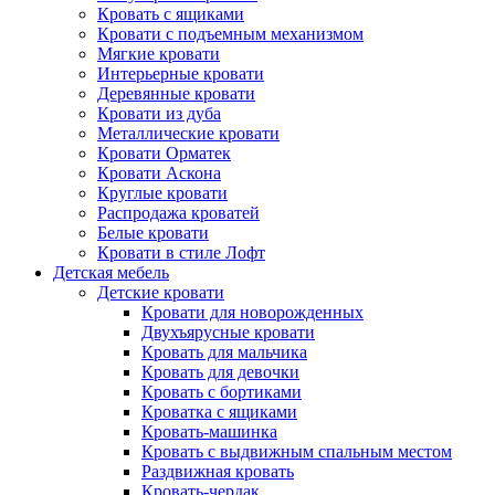
Кровать с ящиками
Кровати с подъемным механизмом
Мягкие кровати
Интерьерные кровати
Деревянные кровати
Кровати из дуба
Металлические кровати
Кровати Орматек
Кровати Аскона
Круглые кровати
Распродажа кроватей
Белые кровати
Кровати в стиле Лофт
Детская мебель
Детские кровати
Кровати для новорожденных
Двухъярусные кровати
Кровать для мальчика
Кровать для девочки
Кровать с бортиками
Кроватка с ящиками
Кровать-машинка
Кровать с выдвижным спальным местом
Раздвижная кровать
Кровать-чердак